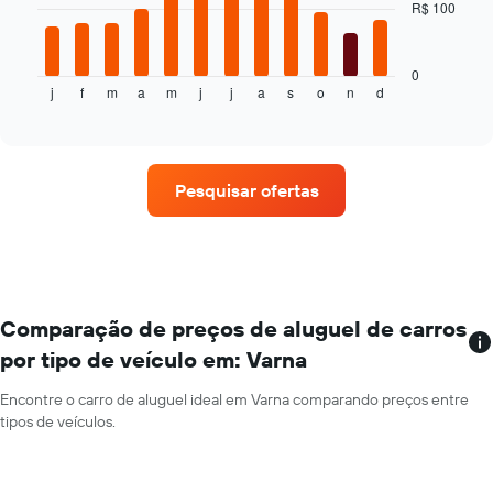
R$ 100
O
barato
gráfico
do
a
aluguel
seguir
0
de
j
f
m
a
m
j
j
a
s
o
n
d
exibe
End
carro
of
o
interactive
para
preço
chart
as
médio
empresas
de
fornecidas
Pesquisar ofertas
um
aluguel
de
carro
a
cada
mês
Comparação de preços de aluguel de carros
O
por tipo de veículo em: Varna
gráfico
tem
Encontre o carro de aluguel ideal em Varna comparando preços entre
1
tipos de veículos.
eixo
X
exibindo
os