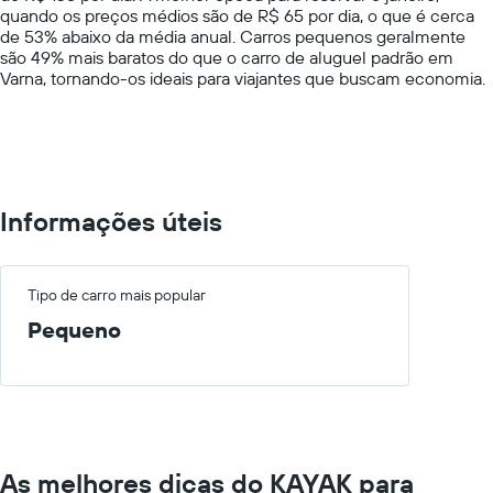
quando os preços médios são de R$ 65 por dia, o que é cerca
Y
de 53% abaixo da média anual. Carros pequenos geralmente
axis
são 49% mais baratos do que o carro de aluguel padrão em
displaying
Varna, tornando-os ideais para viajantes que buscam economia.
values.
Range:
0
to
400.
Informações úteis
Tipo de carro mais popular
Pequeno
As melhores dicas do KAYAK para