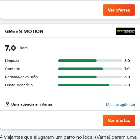
Ver ofertas
GREEN MOTION
7,0
Bom
Limpeza
6.0
Conforto
7.0
Retirada/devolução
6.0
Custo-benefício
8.0
Uma agência em Varna
Mostrar agências
Ver ofertas
4 viajantes que alugaram um carro no local (Varna) deram uma