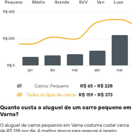
Pequeno
Médio
Grande
SUV
Van
Luxo
meses
do
R$ 400
ano
Combination
Chart
O
graphic.
chart
with
gráfico
2
tem
data
R$ 200
1
series.
eixo
Y
The
exibindo
chart
o
has
R$ 0
preço
1
jan
fev
mar
abr
mai
End
médio
of
X
de
interactive
axis
chart
aluguel
Carros: Pequeno
R$ 65 - R$ 228
displaying
de
categories.
Todos os tipos de carros
R$ 159 - R$ 373
carro
Range:
por
14
um
Quanto custa o aluguel de um carro pequeno em
categories.
dia
Varna?
The
chart
O aluguel de carros pequenos em Varna costuma custar cerca
has
de R$ 138 por dia. A melhor época para reservar é janeiro,
1