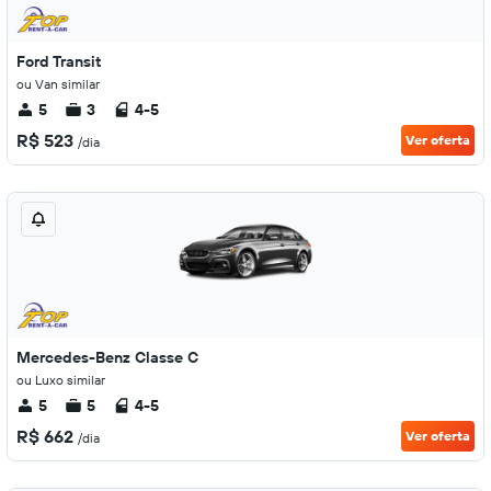
Ford Transit
ou Van similar
5
3
4-5
R$ 523
Ver oferta
/dia
Mercedes-Benz Classe C
ou Luxo similar
5
5
4-5
R$ 662
Ver oferta
/dia