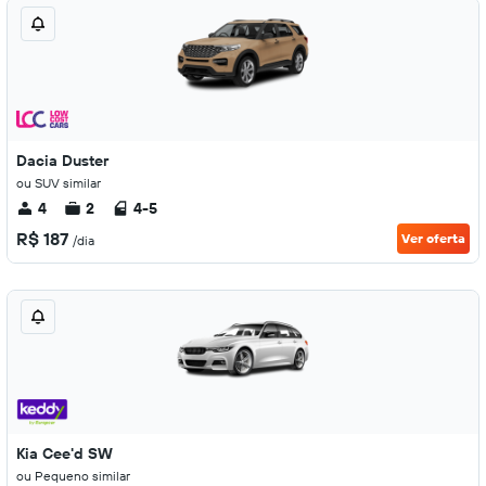
Dacia Duster
ou SUV similar
4
2
4-5
R$ 187
Ver oferta
/dia
Kia Cee'd SW
ou Pequeno similar