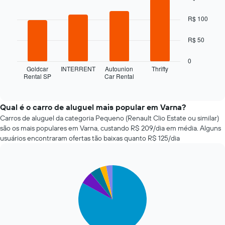
with
aproximação
4
da
R$ 100
bars.
data
de
O
R$ 50
reserva
gráfico
O
a
0
gráfico
seguir
Goldcar
INTERRENT
Autounion
Thrifty
tem
Rental SP
Car Rental
exibe
End
1
of
as
interactive
eixo
quatro
chart
X
empresas
Qual é o carro de aluguel mais popular em Varna?
exibindo
de
Carros de aluguel da categoria Pequeno (Renault Clio Estate ou similar)
o
aluguel
são os mais populares em Varna, custando R$ 209/dia em média. Alguns
número
de
usuários encontraram ofertas tão baixas quanto R$ 125/dia
de
carros
dias
mais
antes
baratas
da
Pie
Chart
das
reserva
graphic.
chart
últimas
with
O
72
5
gráfico
horas
slices.
tem
O
1
gráfico
O