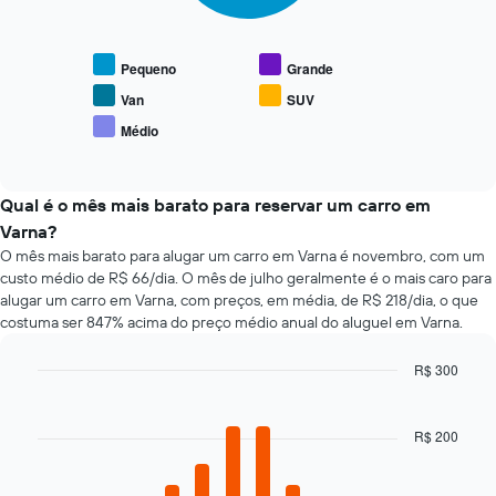
eixo
tem
gráfico
Y
1
a
exibindo
eixo
seguir
o
Pequeno
Grande
X
exibe
preço
exibindo
o
Van
SUV
médio
as
preço
de
Médio
4
End
médio
um
of
empresas
de
interactive
aluguel
de
tipos
chart
de
aluguel
populares
Qual é o mês mais barato para reservar um carro em
carro
de
de
Varna?
carro
carros
O mês mais barato para alugar um carro em Varna é novembro, com um
mais
custo médio de R$ 66/dia. O mês de julho geralmente é o mais caro para
baratas
alugar um carro em Varna, com preços, em média, de R$ 218/dia, o que
O
costuma ser 847% acima do preço médio anual do aluguel em Varna.
gráfico
tem
1
R$ 300
eixo
Bar
Chart
Y
graphic.
chart
with
exibindo
R$ 200
12
o
bars.
preço
mais