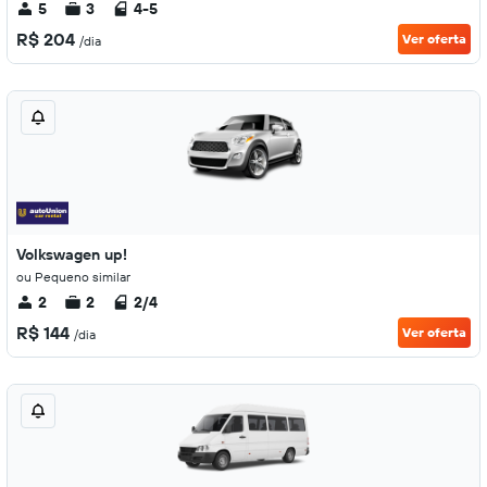
5
3
4-5
R$ 204
Ver oferta
/dia
Volkswagen up!
ou Pequeno similar
2
2
2/4
R$ 144
Ver oferta
/dia