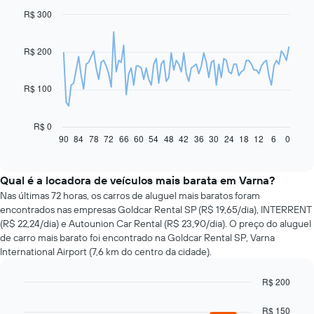
R$ 300
Line
Chart
graphic.
chart
with
91
R$ 200
data
points.
R$ 100
O
gráfico
a
R$ 0
seguir
90
84
78
72
66
60
54
48
42
36
30
24
18
12
6
0
End
of
exibe
interactive
como
chart
o
Qual é a locadora de veículos mais barata em Varna?
preço
Nas últimas 72 horas, os carros de aluguel mais baratos foram
de
encontrados nas empresas Goldcar Rental SP (R$ 19,65/dia), INTERRENT
um
(R$ 22,24/dia) e Autounion Car Rental (R$ 23,90/dia). O preço do aluguel
carro
de carro mais barato foi encontrado na Goldcar Rental SP, Varna
alugado
International Airport (7,6 km do centro da cidade).
varia
de
R$ 200
acordo
com
Bar
Chart
graphic.
chart
a
R$ 150