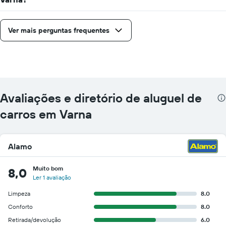
Ver mais perguntas frequentes
Avaliações e diretório de aluguel de
carros em Varna
Alamo
Muito bom
8,0
Ler 1 avaliação
Limpeza
8.0
Conforto
8.0
Retirada/devolução
6.0