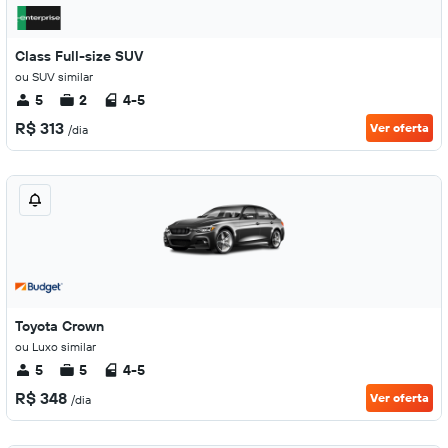
Class Full-size SUV
ou SUV similar
5
2
4-5
R$ 313
Ver oferta
/dia
Toyota Crown
ou Luxo similar
5
5
4-5
R$ 348
Ver oferta
/dia