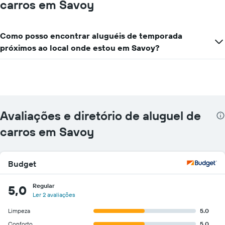
carros em Savoy
O
preço
gráfico
médio
tem
de
1
Como posso encontrar aluguéis de temporada
aluguel
eixo
de
próximos ao local onde estou em Savoy?
X
carro
exibindo
por
empresas
um
de
dia
aluguel
de
carros
Avaliações e diretório de aluguel de
O
gráfico
carros em Savoy
tem
1
eixo
Budget
Y
exibindo
o
Regular
5,0
preço
Ler 2 avaliações
mais
Limpeza
5.0
barato
do
Conforto
5.0