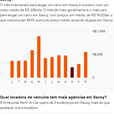
O mês mais barato para alugar um carro em Savoy é outubro, com um
custo médio de R$ 228/dia. O mês de maio geralmente é o mais caro
para alugar um carro em Savoy, com preços, em média, de R$ 903/dia, o
que costuma ser 881% acima do preço médio anual do aluguel em Savoy.
R$ 1.000
Bar
Chart
graphic.
chart
with
12
bars.
R$ 500
O
gráfico
a
seguir
0
j
f
m
a
m
j
j
a
s
o
n
d
exibe
End
of
o
interactive
preço
chart
médio
Qual locadora de veículos tem mais agências em Savoy?
de
A Enterprise Rent-A-Car opera de 2 endereços em Savoy, mais do que
um
qualquer outra locadora.
aluguel