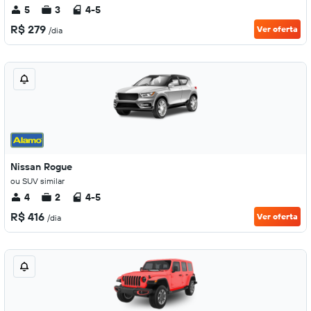
5
3
4-5
R$ 279
Ver oferta
/dia
Nissan Rogue
ou SUV similar
4
2
4-5
R$ 416
Ver oferta
/dia