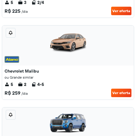
5
3
2/4
R$ 225
Ver oferta
/dia
Chevrolet Malibu
ou Grande similar
5
2
4-5
R$ 259
Ver oferta
/dia