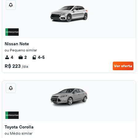
Nissan Note
ou Pequeno similar
4
2
4-5
R$ 223
Ver oferta
/dia
Toyota Corolla
ou Médio similar