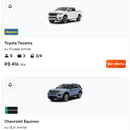
Toyota Tacoma
ou Picape similar
5
3
2/4
R$ 416
Ver oferta
/dia
Chevrolet Equinox
ou SUV similar