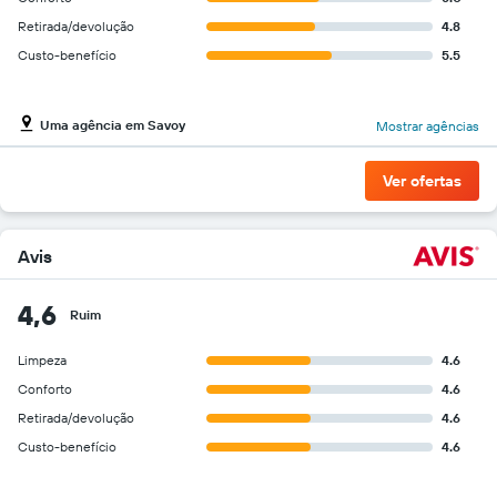
aluguel
Retirada/devolução
4.8
de
Custo-benefício
5.5
carro
para
as
empresas
Uma agência em Savoy
Mostrar agências
fornecidas
Ver ofertas
Avis
4,6
Ruim
Limpeza
4.6
Conforto
4.6
Retirada/devolução
4.6
Custo-benefício
4.6