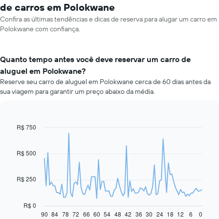
de carros em Polokwane
Confira as últimas tendências e dicas de reserva para alugar um carro em
Polokwane com confiança.
Quanto tempo antes você deve reservar um carro de
aluguel em Polokwane?
Reserve seu carro de aluguel em Polokwane cerca de 60 dias antes da
sua viagem para garantir um preço abaixo da média.
R$ 750
Line
Chart
graphic.
chart
with
91
R$ 500
data
points.
R$ 250
O
gráfico
a
R$ 0
seguir
90
84
78
72
66
60
54
48
42
36
30
24
18
12
6
0
End