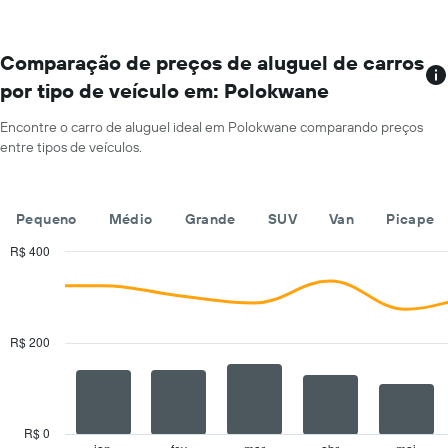
que
Y
tem
exibindo
mais
o
localizações
Comparação de preços de aluguel de carros
preço
O
médio
por tipo de veículo em: Polokwane
gráfico
de
tem
aluguel
Encontre o carro de aluguel ideal em Polokwane comparando preços
1
de
entre tipos de veículos.
eixo
carro
X
por
exibindo
um
empresas
dia
Pequeno
Médio
Grande
SUV
Van
Picape
de
aluguel
R$ 400
de
Combination
Chart
carros
graphic.
chart
with
O
2
gráfico
data
R$ 200
tem
series.
1
eixo
The
Y
chart
exibindo
has
R$ 0
o