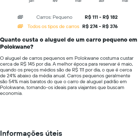
1
jan
fev
mar
abr
mai
End
preço
of
X
mais
interactive
axis
chart
barato
Carros: Pequeno
R$ 111 - R$ 182
displaying
do
categories.
Todos os tipos de carros
R$ 274 - R$ 376
aluguel
Range:
de
14
carro
Quanto custa o aluguel de um carro pequeno em
categories.
para
Polokwane?
The
as
chart
empresas
O aluguel de carros pequenos em Polokwane costuma custar
has
fornecidas
cerca de R$ 145 por dia. A melhor época para reservar é maio,
1
quando os preços médios são de R$ 111 por dia, o que é cerca
Y
de 24% abaixo da média anual. Carros pequenos geralmente
axis
são 54% mais baratos do que o carro de aluguel padrão em
displaying
Polokwane, tornando-os ideais para viajantes que buscam
values.
economia.
Range:
0
to
400.
Informações úteis