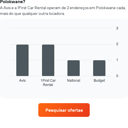
Polokwane?
um
A Avis e a 1First Car Rental operam de 2 endereços em Polokwane cada,
aluguel
mais do que qualquer outra locadora.
de
carro
a
3
cada
Bar
Chart
mês
graphic.
chart
O
with
2
4
gráfico
bars.
tem
1
1
O
eixo
gráfico
X
a
exibindo
0
seguir
Avis
1First Car
National
Budget
os
Rental
exibe
End
meses
of
as
do
interactive
quatro
chart
ano
empresas
O
de
gráfico
Pesquisar ofertas
aluguel
tem
de
1
carros
eixo