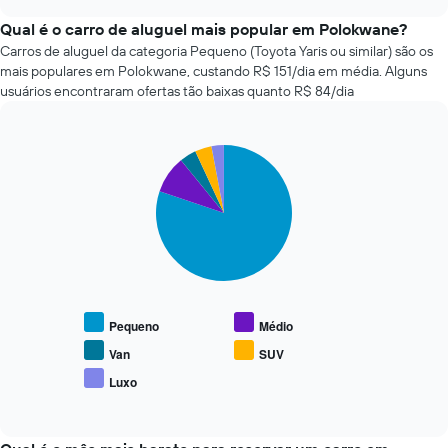
quatro
chart
exibindo
empresas
Qual é o carro de aluguel mais popular em Polokwane?
o
de
Carros de aluguel da categoria Pequeno (Toyota Yaris ou similar) são os
número
aluguel
de
mais populares em Polokwane, custando R$ 151/dia em média. Alguns
de
dias
usuários encontraram ofertas tão baixas quanto R$ 84/dia
carros
antes
mais
da
baratas
reserva
Pie
Chart
das
O
graphic.
chart
últimas
gráfico
with
72
tem
5
horas
slices.
1
O
eixo
gráfico
O
Y
tem
gráfico
exibindo
1
a
o
eixo
seguir
preço
Pequeno
Médio
X
exibe
médio
exibindo
o
Van
SUV
de
as
preço
um
Luxo
4
End
médio
aluguel
of
empresas
de
de
interactive
de
tipos
chart
carro
aluguel