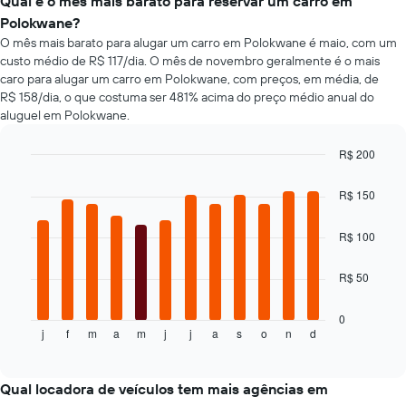
populares
Qual é o mês mais barato para reservar um carro em
de
de
Polokwane?
carro
carros
O mês mais barato para alugar um carro em Polokwane é maio, com um
mais
custo médio de R$ 117/dia. O mês de novembro geralmente é o mais
baratas
caro para alugar um carro em Polokwane, com preços, em média, de
O
R$ 158/dia, o que costuma ser 481% acima do preço médio anual do
gráfico
aluguel em Polokwane.
tem
1
eixo
R$ 200
Y
Bar
Chart
exibindo
graphic.
chart
R$ 150
with
o
12
preço
bars.
R$ 100
mais
barato
O
do
R$ 50
gráfico
aluguel
a
de
seguir
0
carro
j
f
m
a
m
j
j
a
s
o
n
d
exibe
End
para
of
o
as
interactive
preço
chart
empresas
médio
Qual locadora de veículos tem mais agências em
fornecidas
de