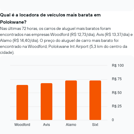
of
exibe
interactive
como
chart
o
Qual é a locadora de veículos mais barata em
preço
Polokwane?
de
Nas últimas 72 horas, os carros de aluguel mais baratos foram
um
encontrados nas empresas Woodford (R$ 12,73/dia), Avis (R$ 13,37/dia) e
carro
Alamo (R$ 14,40/dia). O preço do aluguel de carro mais barato foi
alugado
encontrado na Woodford, Polokwane Int Airport (5,3 km do centro da
varia
cidade).
de
acordo
com
R$ 100
a
Bar
Chart
aproximação
graphic.
chart
R$ 75
da
with
4
data
bars.
R$ 50
de
reserva
O
O
R$ 25
gráfico
gráfico
a
tem
seguir
0
1
Woodford
Avis
Alamo
Sixt
exibe
End
eixo
of
as
X
interactive