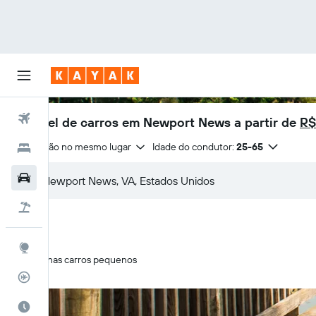
Voos
Aluguel de carros em Newport News a partir de
R$
Devolução no mesmo lugar
Idade do condutor:
25-65
Hotéis
Carros
Pacotes
Explore
Apenas carros pequenos
Rastreador de voos
Quando ir