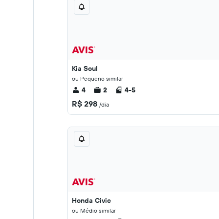
Kia Soul
ou Pequeno similar
4
2
4-5
R$ 298
/dia
Honda Civic
ou Médio similar