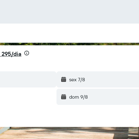
 295/dia
sex 7/8
dom 9/8