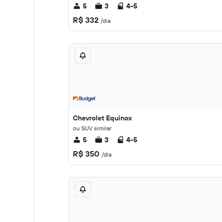
5
3
4-5
R$ 332
/dia
Chevrolet Equinox
ou SUV similar
5
3
4-5
R$ 350
/dia