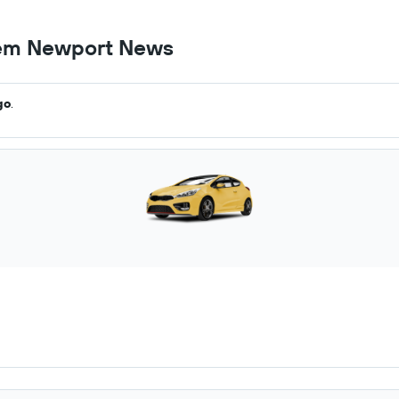
s em Newport News
go
.