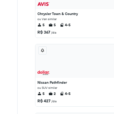
Chrysler Town & Country
ou Van similar
5
5
4-5
R$ 367
/dia
Nissan Pathfinder
ou SUV similar
5
2
4-5
R$ 427
/dia