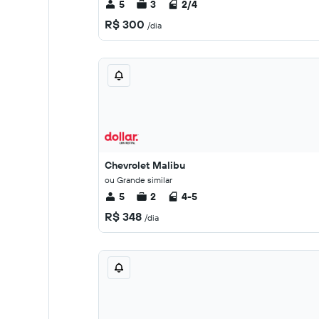
5
3
2/4
R$ 300
/dia
Chevrolet Malibu
ou Grande similar
5
2
4-5
R$ 348
/dia