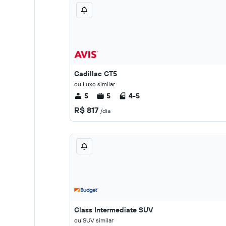
Cadillac CT5
ou Luxo similar
5
5
4-5
R$ 817
/dia
Class Intermediate SUV
ou SUV similar