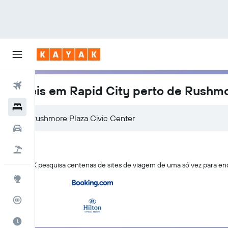
Voos
Hotéis em Rapid City perto de Rushmo
Hotéis
Carros
Pacotes
O KAYAK pesquisa centenas de sites de viagem de uma só vez para enc
Explore
Rastreador de voos
Quando ir