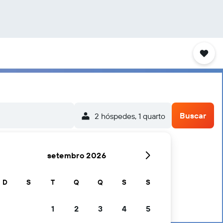
Buscar
2 hóspedes, 1 quarto
setembro 2026
D
S
T
Q
Q
S
S
1
2
3
4
5