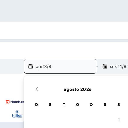
qui 13/8
-
sex 14/8
agosto 2026
D
S
T
Q
Q
S
S
...e mais
1