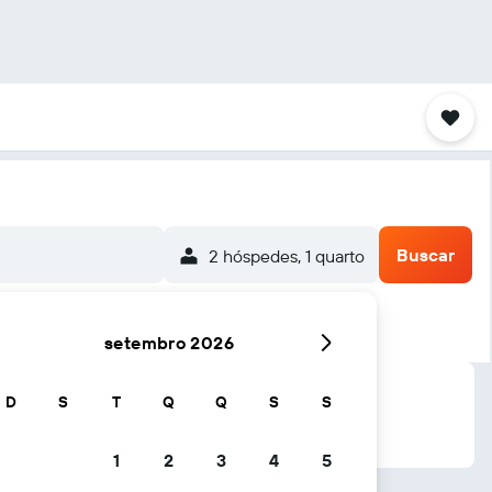
Buscar
2 hóspedes, 1 quarto
setembro 2026
D
S
T
Q
Q
S
S
1
2
3
4
5