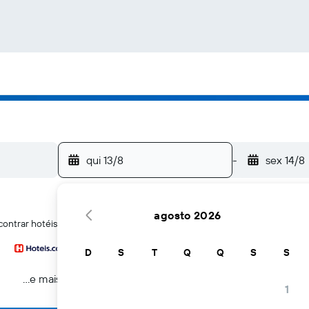
qui 13/8
-
sex 14/8
agosto 2026
contrar hotéis em Lakes Entrance
D
S
T
Q
Q
S
S
...e mais
1