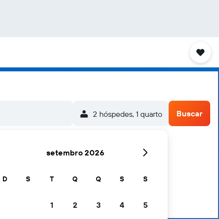
Buscar
2 hóspedes, 1 quarto
setembro 2026
D
S
T
Q
Q
S
S
1
2
3
4
5