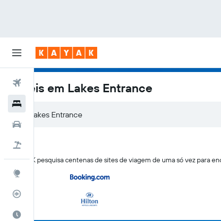
Voos
Hotéis em Lakes Entrance
Hotéis
Carros
Pacotes
O KAYAK pesquisa centenas de sites de viagem de uma só vez para en
Explore
Rastreador de voos
Quando ir