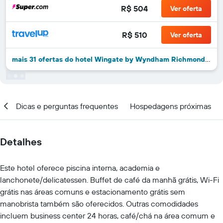
R$ 504
Ver oferta
R$ 510
Ver oferta
mais 31 ofertas do hotel Wingate by Wyndham Richmond Short Pump
al
Dicas e perguntas frequentes
Hospedagens próximas
Detalhes
Este hotel oferece piscina interna, academia e
lanchonete/delicatessen. Buffet de café da manhã grátis, Wi-Fi
grátis nas áreas comuns e estacionamento grátis sem
manobrista também são oferecidos. Outras comodidades
incluem business center 24 horas, café/chá na área comum e