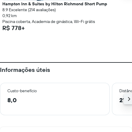
Hampton Inn & Suites by Hilton Richmond Short Pump
8.9 Excelente (214 avaliações)
0,92 km
Piscina coberta, Academia de ginástica, Wi-Fi grátis
R$ 778+
Informações úteis
Custo-benefício
Distânc
8,0
21,5