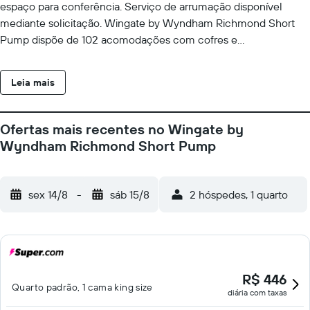
espaço para conferência. Serviço de arrumação disponível
mediante solicitação. Wingate by Wyndham Richmond Short
Pump dispõe de 102 acomodações com cofres e
cafeteiras/chaleiras. São utilizados colchões colchão com
pillow-top. TVs LCD 50 polegadas vêm com canais premium via
Leia mais
satélite e filmes pagos. Os banheiros possuem produtos de
toalete de grife e secadores de cabelo. Os hóspedes podem
acessar internet com fio e Wi-Fi gratuitamente. As comodidades
Ofertas mais recentes no Wingate by
para negócios incluem escrivaninhas e telefones; chamadas
Wyndham Richmond Short Pump
locais grátis estão disponíveis (restrições podem ser aplicadas).
Troca de toalhas e troca de roupas de cama podem ser
requisitados. O serviço de limpeza é fornecido serviço de
sex 14/8
-
sáb 15/8
2 hóspedes, 1 quarto
arrumação (mediante solicitação). As instalações recreativas
oferecidas por hotel incluem uma piscina interna e uma
academia.
R$ 446
Quarto padrão, 1 cama king size
diária com taxas