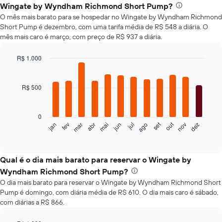
Wingate by Wyndham Richmond Short Pump?
O mês mais barato para se hospedar no Wingate by Wyndham Richmond
Short Pump é dezembro, com uma tarifa média de R$ 548 a diária. O
mês mais caro é março, com preço de R$ 937 a diária.
R$ 1.000
Bar
Chart
graphic.
chart
with
R$ 500
12
bars.
0
O
set
out
jan
fev
mar
abr
mai
jun
jul
ago
nov
dez
gráfico
End
of
a
interactive
seguir
chart
exibe
Qual é o dia mais barato para reservar o Wingate by
o
Wyndham Richmond Short Pump?
preço
O dia mais barato para reservar o Wingate by Wyndham Richmond Short
médio
Pump é domingo, com diária média de R$ 610. O dia mais caro é sábado,
de
com diárias a R$ 866.
um
quarto