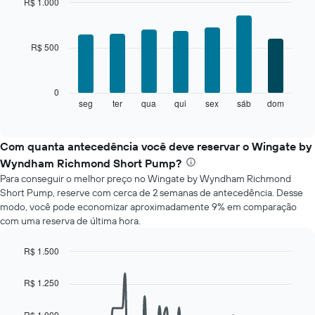
a
R$ 1.000
cada
Bar
Chart
mês
graphic.
chart
with
O
R$ 500
7
gráfico
bars.
tem
1
O
0
eixo
gráfico
seg
ter
qua
qui
sex
sáb
dom
End
X
of
a
exibindo
interactive
seguir
chart
meses.
exibe
Com quanta antecedência você deve reservar o Wingate by
O
o
gráfico
Wyndham Richmond Short Pump?
preço
tem
Para conseguir o melhor preço no Wingate by Wyndham Richmond
médio
1
Short Pump, reserve com cerca de 2 semanas de antecedência. Desse
de
eixo
modo, você pode economizar aproximadamente 9% em comparação
um
Y
com uma reserva de última hora.
quarto
exibindo
para
o
cada
R$ 1.500
preço
dia
Line
Chart
médio
da
graphic.
chart
de
R$ 1.250
with
semana
um
90
O
quarto
data
R$ 1.000