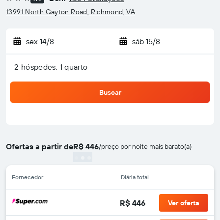
3 estrelas
13991 North Gayton Road, Richmond, VA
sex 14/8
-
sáb 15/8
2 hóspedes, 1 quarto
Buscar
Ofertas a partir de
R$ 446
/
preço por noite mais barato(a)
Fornecedor
Diária total
R$ 446
Ver oferta