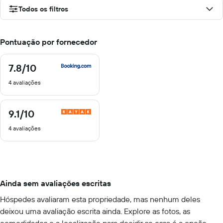
Todos os filtros
Pontuação por fornecedor
7.8
/10
7.8
de
4 avaliações
10
9.1
/10
9.1
de
4 avaliações
10
Ainda sem avaliações escritas
Hóspedes avaliaram esta propriedade, mas nenhum deles
deixou uma avaliação escrita ainda. Explore as fotos, as