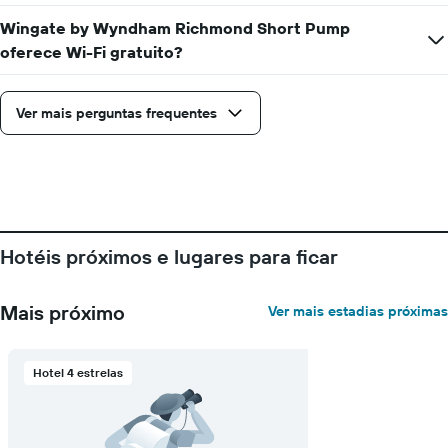
O
gráfico
Wingate by Wyndham Richmond Short Pump
tem
oferece Wi-Fi gratuito?
1
eixo
X
Ver mais perguntas frequentes
exibindo
o
número
de
dias
antes
da
estadia
Hotéis próximos e lugares para ficar
O
gráfico
tem
Mais próximo
Ver mais estadias próximas
1
eixo
Y
Hotel 4 estrelas
exibindo
o
preço
médio