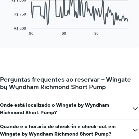
gráfico
points.
tem
1
R$ 750
O
eixo
gráfico
X
a
R$ 500
exibindo
seguir
90
60
30
End
dias
of
exibe
da
interactive
como
chart
semana.
o
O
preço
gráfico
de
tem
um
1
quarto
eixo
Perguntas frequentes ao reservar – Wingate
varia
Y
by Wyndham Richmond Short Pump
de
exibindo
acordo
o
com
preço
a
Onde está localizado o Wingate by Wyndham
médio
aproximação
Richmond Short Pump?
de
da
um
data
quarto
Quando é o horário de check-in e check-out em
de
estadia
Wingate by Wyndham Richmond Short Pump?