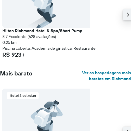
de
um
quarto
Hilton Richmond Hotel & Spa/Short Pump
8.7 Excelente (628 avaliações)
0,25 km
Piscina coberta, Academia de ginástica, Restaurante
R$ 923+
Mais barato
Ver as hospedagens mais
baratas em Richmond
Hotel 3 estrelas