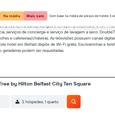
Ver no mapa
Na média
Mais caro
Com base na média de preços de hotéis 3 es
umantes tem 2 bares/lounges e terraço na cobertura. O Wi-Fi disp
, serviços de concierge e serviço de lavagem a seco. DoubleTr
res e cafeteiras/chaleiras. As televisões possuem canais digita
Este hotel em Belfast dispõe de Wi-Fi grátis. Escrivaninhas e tele
 geladeiras podem ser requisitadas.
ree by Hilton Belfast City Ten Square
2 hóspedes, 1 quarto