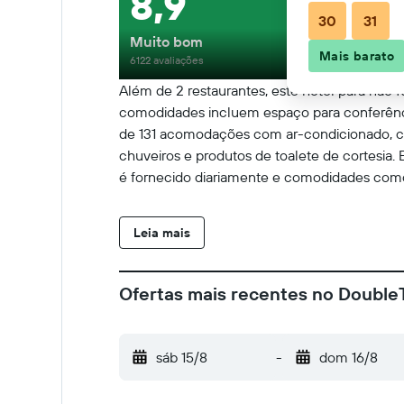
8,9
30
31
Muito bom
Mais barato
6122 avaliações
Além de 2 restaurantes, este hotel para não f
comodidades incluem espaço para conferência
de 131 acomodações com ar-condicionado, cof
chuveiros e produtos de toalete de cortesia. 
é fornecido diariamente e comodidades como
Leia mais
Ofertas mais recentes no DoubleT
sáb 15/8
-
dom 16/8