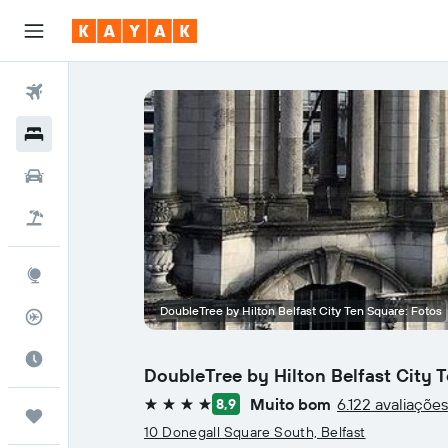
Voos
Hotéis
Carros
Pacotes
Explore
DoubleTree by Hilton Belfast City Ten Square: Fotos
Rastreador de voos
Quando ir
DoubleTree by Hilton Belfast City 
Muito bom
6.122 avaliações
8,9
4 estrelas
Trips
10 Donegall Square South, Belfast