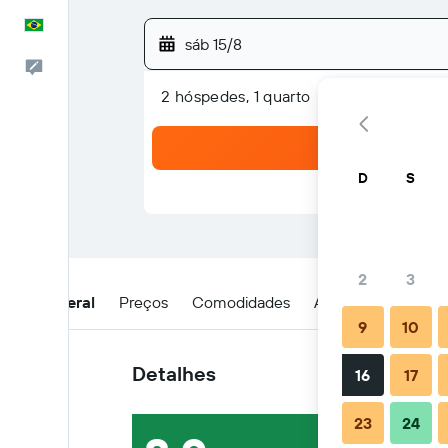
Português
sáb 15/8
Comentários
2 hóspedes, 1 quarto
D
S
2
3
Visão geral
Preços
Comodidades
Avaliações
Loca
9
10
Detalhes
16
17
23
24