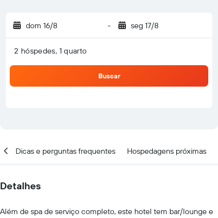
dom 16/8
-
seg 17/8
2 hóspedes, 1 quarto
Buscar
al
Dicas e perguntas frequentes
Hospedagens próximas
Detalhes
Além de spa de serviço completo, este hotel tem bar/lounge e