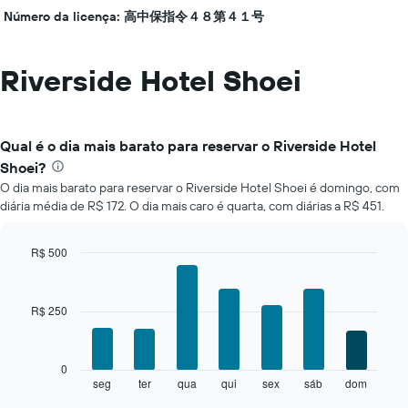
Número da licença: 高中保指令４８第４１号
Riverside Hotel Shoei
Qual é o dia mais barato para reservar o Riverside Hotel
Shoei?
O dia mais barato para reservar o Riverside Hotel Shoei é domingo, com
diária média de R$ 172. O dia mais caro é quarta, com diárias a R$ 451.
R$ 500
Bar
Chart
graphic.
chart
with
R$ 250
7
bars.
O
0
gráfico
seg
ter
qua
qui
sex
sáb
dom
End
of
a
interactive