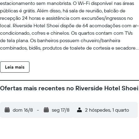
estacionamento sem manobrista. O Wi-Fi disponível nas áreas
públicas é grátis. Além disso, há sala de reunião, balcão de
recepção 24 horas e assistência com excursões/ingressos no
local. Riverside Hotel Shoei dispõe de 64 acomodações com ar-
condicionado, cofres e chinelos. Os quartos contam com TVs
de tela plana. Os banheiros possuem chuveiro/banheira
combinados, bidês, produtos de toalete de cortesia e secadores
de cabelo. Este hotel em Kochi dispõe de Wi-Fi grátis.
Escrivaninhas e telefones estão disponíveis. O serviço de
Leia mais
limpeza é fornecido diariamente e comodidades como
ferros/tábuas de passar roupa podem ser requisitadas.
Ofertas mais recentes no Riverside Hotel Shoei
dom 16/8
-
seg 17/8
2 hóspedes, 1 quarto