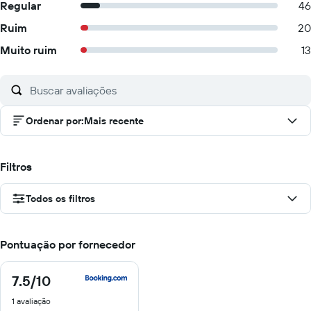
Regular
46
Ruim
20
Muito ruim
13
Ordenar por
:
Mais recente
Filtros
Todos os filtros
Pontuação por fornecedor
7.5
/10
7.5
de
1 avaliação
10