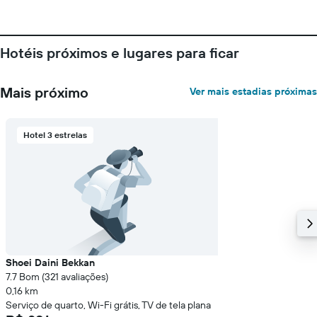
gráfico
tem
1
Hotéis próximos e lugares para ficar
eixo
Y
exibindo
Mais próximo
Ver mais estadias próximas
o
preço
médio
de
Hotel 3 estrelas
um
quarto
Shoei Daini Bekkan
7.7 Bom (321 avaliações)
0,16 km
Serviço de quarto, Wi-Fi grátis, TV de tela plana