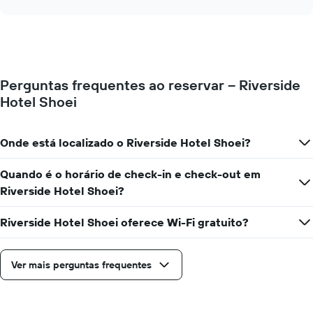
seguir
chart
exibe
o
preço
médio
de
Perguntas frequentes ao reservar – Riverside
um
Hotel Shoei
quarto
para
cada
dia
Onde está localizado o Riverside Hotel Shoei?
da
semana
Quando é o horário de check-in e check-out em
O
Riverside Hotel Shoei?
gráfico
tem
1
Riverside Hotel Shoei oferece Wi-Fi gratuito?
eixo
X
exibindo
Ver mais perguntas frequentes
dias
da
semana.
O