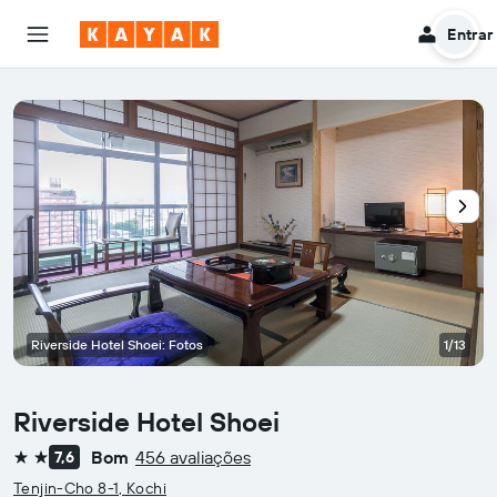
Entrar
Riverside Hotel Shoei: Fotos
1/13
Riverside Hotel Shoei
Bom
456 avaliações
7,6
2 estrelas
Tenjin-Cho 8-1, Kochi