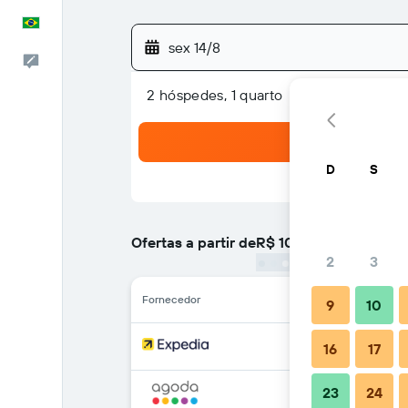
Português
sex 14/8
Comentários
2 hóspedes, 1 quarto
D
S
Ofertas a partir de
R$ 107
/
preço por noite ma
2
3
Fornecedor
9
10
16
17
23
24