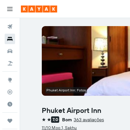
Voos
Hotéis
Carros
Pacotes
Explore
Phuket Airport Inn: Fotos
Rastreador de voos
Quando ir
Phuket Airport Inn
Bom
363 avaliações
7,0
Trips
2 estrelas
11/10 Moo 1, Sakhu