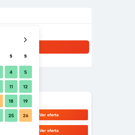
S
S
4
5
11
12
18
19
Ver oferta
25
26
Ver oferta