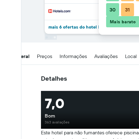
30
31
Mais barato
mais 6 ofertas do hotel Phuket Airport Inn
Visão geral
Preços
Informações
Avaliações
Local
Detalhes
7,0
Bom
363 avaliações
Este hotel para não fumantes oferece piscina