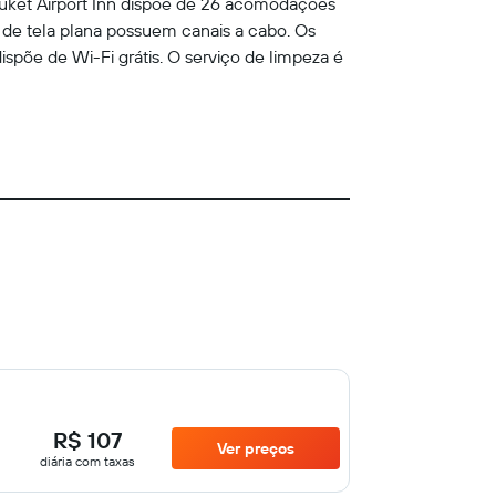
huket Airport Inn dispõe de 26 acomodações
 de tela plana possuem canais a cabo. Os
spõe de Wi-Fi grátis. O serviço de limpeza é
R$ 107
Ver preços
diária com taxas