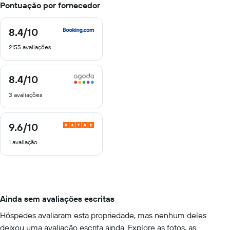
Pontuação por fornecedor
8.4
/10
8.4
de
2155 avaliações
10
8.4
/10
8.4
de
3 avaliações
10
9.6
/10
9.6
de
1 avaliação
10
Ainda sem avaliações escritas
Hóspedes avaliaram esta propriedade, mas nenhum deles
deixou uma avaliação escrita ainda. Explore as fotos, as