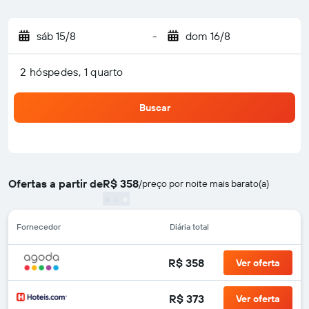
sáb 15/8
-
dom 16/8
2 hóspedes, 1 quarto
Buscar
Ofertas a partir de
R$ 358
/
preço por noite mais barato(a)
Fornecedor
Diária total
R$ 358
Ver oferta
R$ 373
Ver oferta