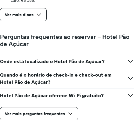
caro, R$ 586.
número
de
Ver mais dicas
dias
antes
da
estadia
Perguntas frequentes ao reservar – Hotel Pão
O
de Açúcar
gráfico
tem
1
Onde está localizado o Hotel Pão de Açúcar?
eixo
Y
exibindo
Quando é o horário de check-in e check-out em
o
Hotel Pão de Açúcar?
preço
médio
Hotel Pão de Açúcar oferece Wi-Fi gratuito?
de
um
quarto
Ver mais perguntas frequentes