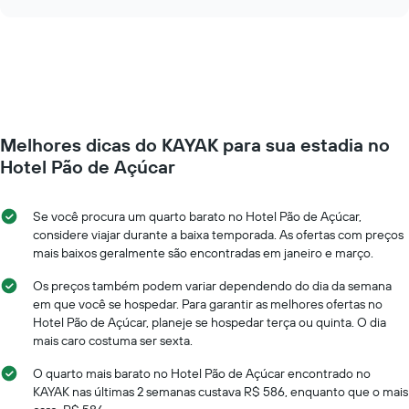
como
chart
semana.
o
O
preço
gráfico
de
tem
um
1
quarto
eixo
varia
Y
de
exibindo
Melhores dicas do KAYAK para sua estadia no
acordo
o
com
Hotel Pão de Açúcar
preço
a
médio
aproximação
de
da
Se você procura um quarto barato no Hotel Pão de Açúcar,
um
data
considere viajar durante a baixa temporada. As ofertas com preços
quarto
de
mais baixos geralmente são encontradas em janeiro e março.
estadia
O
Os preços também podem variar dependendo do dia da semana
gráfico
em que você se hospedar. Para garantir as melhores ofertas no
tem
Hotel Pão de Açúcar, planeje se hospedar terça ou quinta. O dia
1
mais caro costuma ser sexta.
eixo
X
O quarto mais barato no Hotel Pão de Açúcar encontrado no
exibindo
KAYAK nas últimas 2 semanas custava R$ 586, enquanto que o mais
o