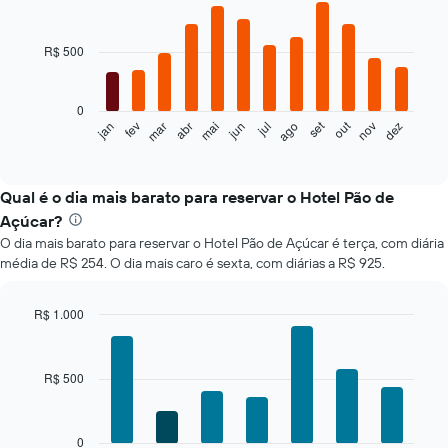
Bar
Chart
graphic.
chart
with
R$ 500
12
bars.
0
O
set
out
jan
fev
mar
abr
mai
jun
jul
ago
nov
dez
gráfico
End
of
a
interactive
seguir
chart
exibe
Qual é o dia mais barato para reservar o Hotel Pão de
o
Açúcar?
preço
O dia mais barato para reservar o Hotel Pão de Açúcar é terça, com diária
médio
média de R$ 254. O dia mais caro é sexta, com diárias a R$ 925.
de
um
quarto
R$ 1.000
a
Bar
Chart
cada
graphic.
chart
mês
with
R$ 500
O
7
bars.
gráfico
tem
O
1
0