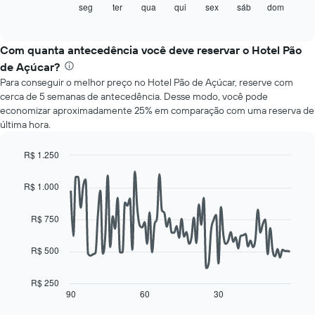
gráfico
eixo
seg
ter
qua
qui
sex
sáb
dom
End
of
a
X
interactive
seguir
exibindo
chart
exibe
meses.
Com quanta antecedência você deve reservar o Hotel Pão
o
O
de Açúcar?
preço
gráfico
Para conseguir o melhor preço no Hotel Pão de Açúcar, reserve com
médio
tem
cerca de 5 semanas de antecedência. Desse modo, você pode
de
1
economizar aproximadamente 25% em comparação com uma reserva de
um
eixo
última hora.
quarto
Y
para
exibindo
cada
o
R$ 1.250
dia
preço
Line
Chart
da
médio
graphic.
chart
R$ 1.000
with
semana
de
90
O
um
data
R$ 750
gráfico
quarto
points.
tem
1
R$ 500
O
eixo
gráfico
X
a
R$ 250
exibindo
seguir
90
60
30
End
dias
of
exibe
da
interactive