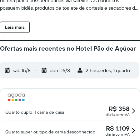
de tela plana possuem canais via satélite. Os banheiros
possuem bidês, produtos de toalete de cortesia e secadores de
cabelo. Os hóspedes podem acessar Wi-Fi gratuitamente. Os
quartos também apresentam ventiladores e cortinas blackout. O
Leia mais
serviço de limpeza é fornecido diariamente.
Ofertas mais recentes no Hotel Pão de Açúcar
sáb 15/8
-
dom 16/8
2 hóspedes, 1 quarto
R$ 358
Quarto duplo, 1 cama de casal
diária com IVA
R$ 1.109
Quarto superior, tipo de cama desconhecido
diária com IVA