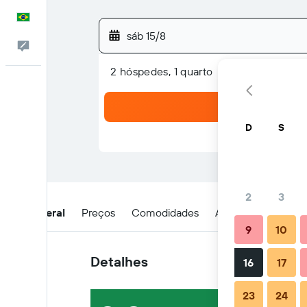
Português
sáb 15/8
Comentários
2 hóspedes, 1 quarto
D
S
2
3
Visão geral
Preços
Comodidades
Avaliações
Loca
9
10
Detalhes
16
17
23
24