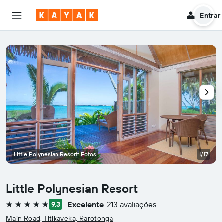
Entrar
Little Polynesian Resort: Fotos
1/17
Little Polynesian Resort
Excelente
213 avaliações
9,3
5 estrelas
Main Road, Titikaveka, Rarotonga