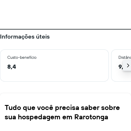
Informações úteis
Custo-benefício
Distânc
8,4
9,1 
Tudo que você precisa saber sobre
sua hospedagem em Rarotonga