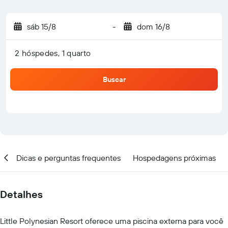
sáb 15/8
-
dom 16/8
2 hóspedes, 1 quarto
Buscar
al
Dicas e perguntas frequentes
Hospedagens próximas
Detalhes
Little Polynesian Resort oferece uma piscina externa para você