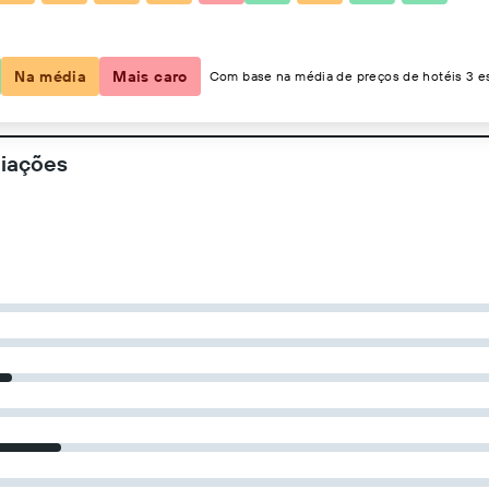
2 hóspedes, 1 quarto
Na média
Mais caro
Com base na média de preços de hotéis 3 es
liações