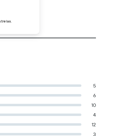
trelas.
5
6
10
4
12
3