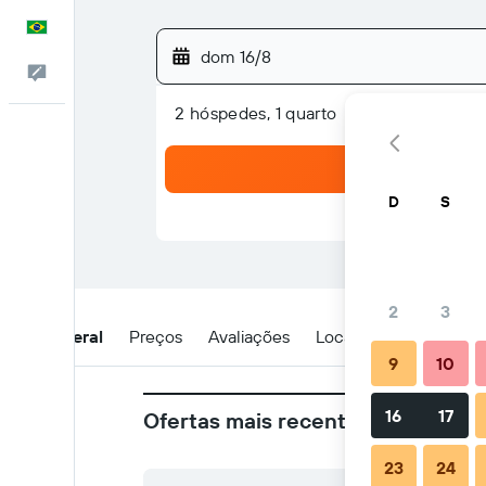
Português
dom 16/8
Comentários
2 hóspedes, 1 quarto
D
S
2
3
Visão geral
Preços
Avaliações
Local
Dicas e perg
9
10
16
17
Ofertas mais recentes no Library
23
24