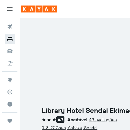
Voos
Hotéis
Carros
Pacotes
Explore
Rastreador de voos
Quando ir
Library Hotel Sendai Ekima
Aceitável
43 avaliações
6,7
Trips
3 estrelas
3-8-27 Chuo, Aobaku, Sendai