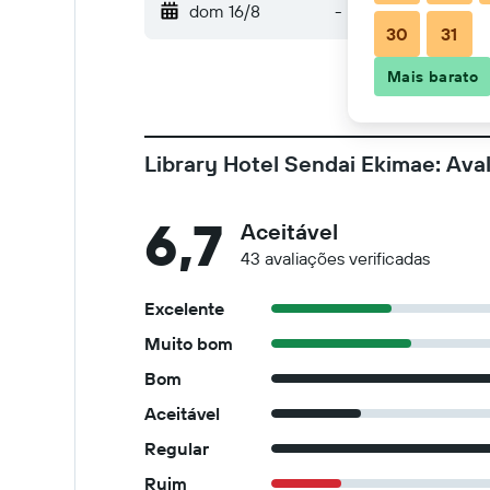
dom 16/8
-
seg 17/8
30
31
Mais barato
Library Hotel Sendai Ekimae: Ava
6,7
Aceitável
43 avaliações verificadas
Excelente
Muito bom
Bom
Aceitável
Regular
Ruim