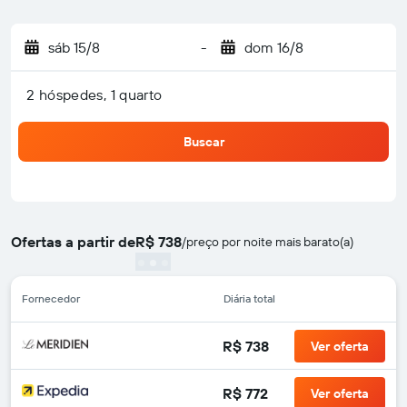
sáb 15/8
-
dom 16/8
2 hóspedes, 1 quarto
Buscar
Ofertas a partir de
R$ 738
/
preço por noite mais barato(a)
Fornecedor
Diária total
R$ 738
Ver oferta
R$ 772
Ver oferta