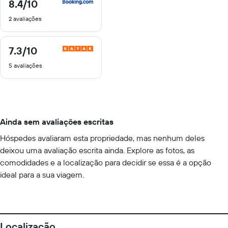
8.4
/10
8.4
de
2 avaliações
10
7.3
/10
7.3
de
5 avaliações
10
Ainda sem avaliações escritas
Hóspedes avaliaram esta propriedade, mas nenhum deles
deixou uma avaliação escrita ainda. Explore as fotos, as
comodidades e a localização para decidir se essa é a opção
ideal para a sua viagem.
Localização