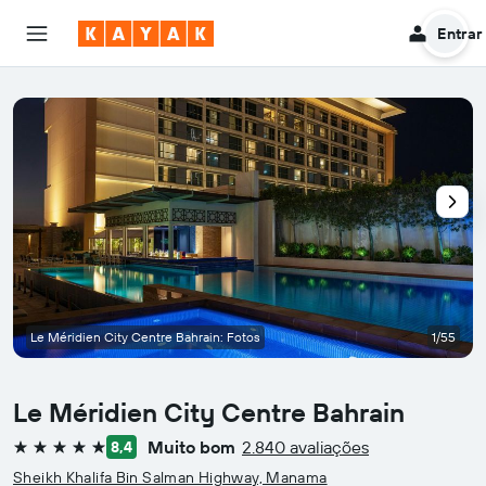
Entrar
Le Méridien City Centre Bahrain: Fotos
1/55
Le Méridien City Centre Bahrain
Muito bom
2.840 avaliações
8,4
5 estrelas
Sheikh Khalifa Bin Salman Highway, Manama