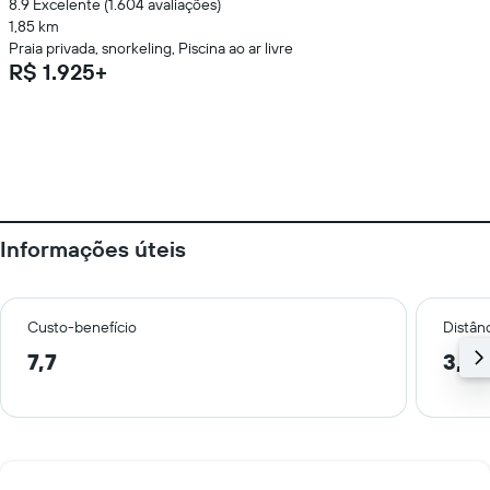
8.9 Excelente (1.604 avaliações)
1,85 km
Praia privada, snorkeling, Piscina ao ar livre
R$ 1.925+
Informações úteis
Custo-benefício
Distânc
7,7
3,7 