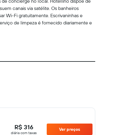
 de concierge no local. Hotellino dispõe de
uem canais via satélite. Os banheiros
r Wi-Fi gratuitamente. Escrivaninhas e
serviço de limpeza é fornecido diariamente e
R$ 316
Ver preços
diária com taxas