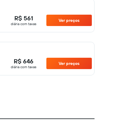
R$ 561
Ver preços
diária com taxas
R$ 646
Ver preços
diária com taxas