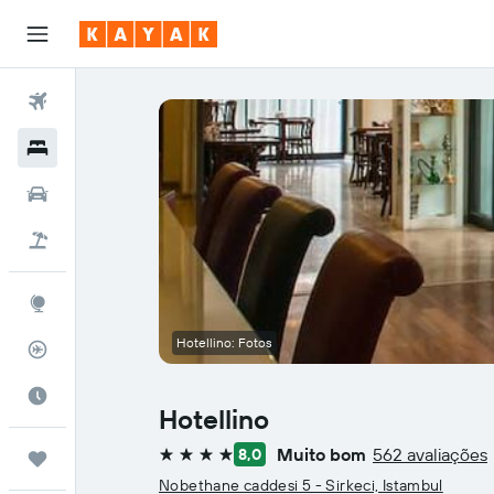
Voos
Hotéis
Carros
Pacotes
Explore
Hotellino: Fotos
Rastreador de voos
Quando ir
Hotellino
Muito bom
562 avaliações
8,0
Trips
4 estrelas
Nobethane caddesi 5 - Sirkeci, Istambul