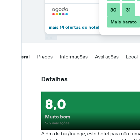
30
31
Mais barato
mais 14 ofertas do hotel Hotellino
Visão geral
Preços
Informações
Avaliações
Local
Detalhes
8,0
Muito bom
562 avaliações
Além de bar/lounge, este hotel para não fuma