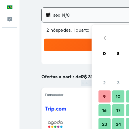
Português
sex 14/8
Comentários
2 hóspedes, 1 quarto
D
S
Ofertas a partir de
R$ 316
/
preço por noite ma
2
3
Fornecedor
9
10
16
17
23
24