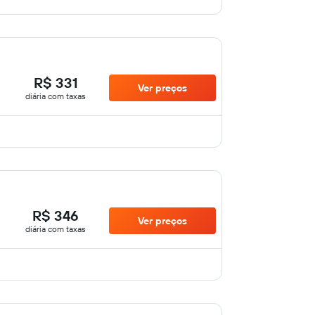
R$ 331
Ver preços
diária com taxas
R$ 346
Ver preços
diária com taxas