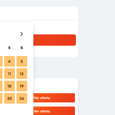
S
S
4
5
11
12
18
19
Ver oferta
25
26
Ver oferta