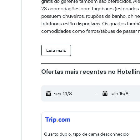
grátis do gerente também são oferecidos. Alé
23 acomodações com frigobares (estocados co
possuem chuveiros, roupões de banho, chinel
telefones estão disponíveis. Os quartos tamb
comodidades como ferros/tábuas de passar r
Leia mais
Ofertas mais recentes no Hotelli
sex 14/8
-
sáb 15/8
Quarto duplo, tipo de cama desconhecido