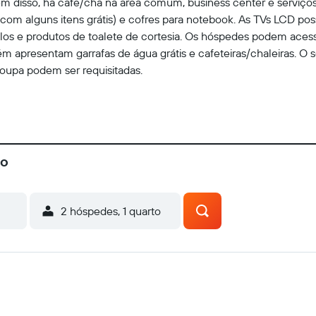
m disso, há café/chá na área comum, business center e serviços
m alguns itens grátis) e cofres para notebook. As TVs LCD poss
os e produtos de toalete de cortesia. Os hóspedes podem acessa
ém apresentam garrafas de água grátis e cafeteiras/chaleiras. O 
oupa podem ser requisitadas.
no
2 hóspedes, 1 quarto