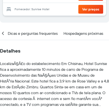
Ver preços
Fornecedor: Sunrise Hotel
al
Dicas e perguntas frequentes
Hospedagens próximas
Detalhes
LocalizaÃ§Ã£o do estabelecimento Em Chisinau, Hotel Sunrise
fica a aproximadamente 10 minutos de carro de Programa de
Desenvolvimento das NaÃ§Ãµes Unidas e de Museu de
HistÃ³ria Nacional. Este hotel fica a 3,9 km de Rose Valley e a 4,8
km de EstÃ¡dio Zimbru. Quartos Sinta-se em casa em um de
nossos 10 quartos com ar-condicionado e TVs de tela plana. O
acesso de cortesia Ã internet com e sem fio mantÃm vocÃª
conectado, e a TV com programas via satÃlite garante sua