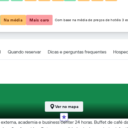
R$ 345
Na média
Mais caro
Com base na média de preços de hotéis 3 es
ia
l
Quando reservar
Dicas e perguntas frequentes
Hosped
Ver no mapa
 externa, academia e business center 24 horas. Buffet de café da