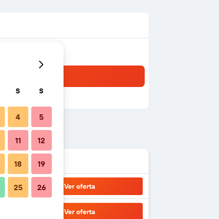
S
S
4
5
11
12
18
19
Ver oferta
25
26
Ver oferta