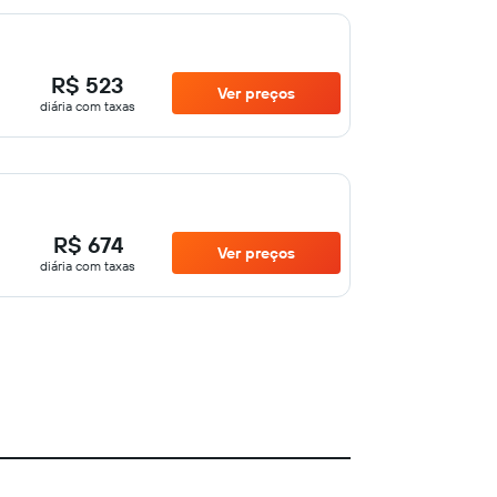
R$ 523
Ver preços
diária com taxas
R$ 674
Ver preços
diária com taxas