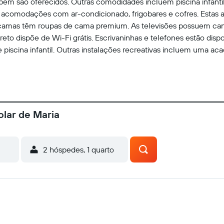
ém são oferecidos. Outras comodidades incluem piscina infantil
22 acomodações com ar-condicionado, frigobares e cofres. Esta
 camas têm roupas de cama premium. As televisões possuem can
to dispõe de Wi-Fi grátis. Escrivaninhas e telefones estão dispo
e piscina infantil. Outras instalações recreativas incluem uma ac
olar de Maria
2 hóspedes, 1 quarto