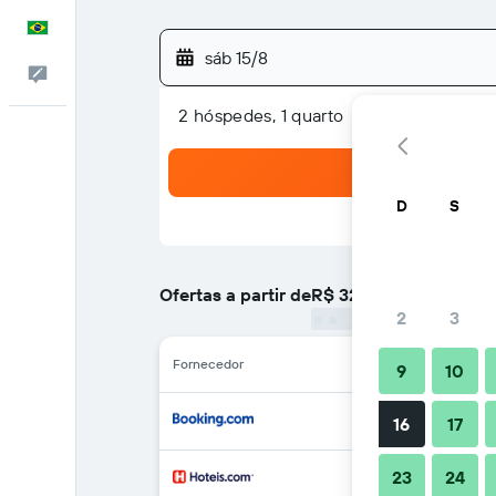
Português
sáb 15/8
Comentários
2 hóspedes, 1 quarto
D
S
Ofertas a partir de
R$ 324
/
preço por noite m
2
3
Fornecedor
9
10
16
17
23
24