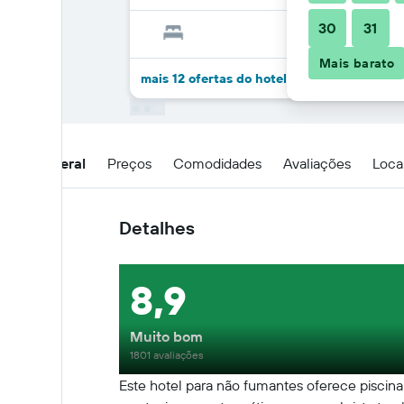
30
31
Mais barato
mais 12 ofertas do hotel Hotel Solar de Mar
Visão geral
Preços
Comodidades
Avaliações
Loca
Detalhes
8,9
Muito bom
1801 avaliações
Este hotel para não fumantes oferece piscina