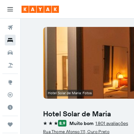
Voos
Hotéis
Carros
Pacotes
Explore
Hotel Solar de Maria: Fotos
Rastreador de voos
Quando ir
Hotel Solar de Maria
Muito bom
1.801 avaliações
8,9
Trips
3 estrelas
Rua Thome Afonso 111, Ouro Preto