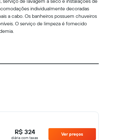
, serviço de lavagem a seco e instalações de
s acomodações individualmente decoradas
ais a cabo. Os banheiros possuem chuveiros
níveis. O serviço de limpeza é fornecido
ademia.
R$ 324
Ver preços
diária com taxas