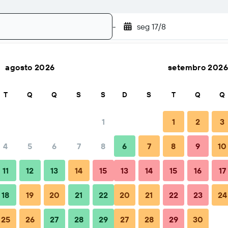
-
seg 17/8
agosto 2026
setembro 2026
Buscar
T
Q
Q
S
S
D
S
T
Q
Q
1
1
2
3
4
5
6
7
8
6
7
8
9
10
l
Dicas e perguntas frequentes
Hospedagens próximas
11
12
13
14
15
13
14
15
16
17
18
19
20
21
22
20
21
22
23
24
25
26
27
28
29
27
28
29
30