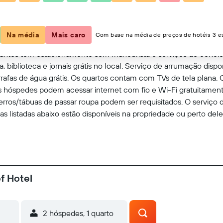
Ver no mapa
Na média
Mais caro
Com base na média de preços de hotéis 3 es
mantes tem estacionamento sem manobrista e serviços de concier
ia, biblioteca e jornais grátis no local. Serviço de arrumação dis
fas de água grátis. Os quartos contam com TVs de tela plana. 
s hóspedes podem acessar internet com fio e Wi-Fi gratuitament
ferros/tábuas de passar roupa podem ser requisitados. O serviço
ivas listadas abaixo estão disponíveis na propriedade ou perto del
f Hotel
2 hóspedes, 1 quarto