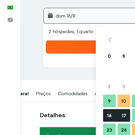
Português
dom 16/8
Comentários
2 hóspedes, 1 quarto
D
S
2
3
Visão geral
Preços
Comodidades
Avaliações
Loca
9
10
Detalhes
16
17
23
24