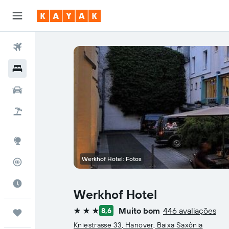
Voos
Hotéis
Carros
Pacotes
Explore
Werkhof Hotel: Fotos
Rastreador de voos
Quando ir
Werkhof Hotel
Muito bom
446 avaliações
8,6
Trips
3 estrelas
Kniestrasse 33, Hanover, Baixa Saxônia