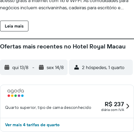
acesso grátis à internet com fio e Wi-Fi. As comodidades para
negócios incluem escrivaninhas, cadeiras para escritório e
telefones. Os quartos também apresentam secadores de cabelo
e cortinas blackout. O serviço de limpeza é fornecido
Leia mais
diariamente. As instalações recreativas oferecidas por hotel
incluem uma piscina interna, uma sauna seca e uma academia.
Ofertas mais recentes no Hotel Royal Macau
qui 13/8
-
sex 14/8
2 hóspedes, 1 quarto
R$ 237
Quarto superior, tipo de cama desconhecido
diária com IVA
Ver mais 4 tarifas de quarto