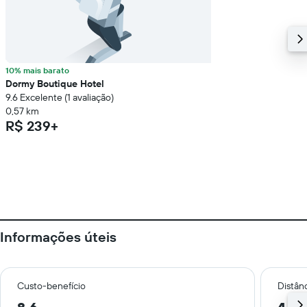
10% mais barato
Dormy Boutique Hotel
9.6 Excelente (1 avaliação)
0,57 km
R$ 239+
Informações úteis
Custo-benefício
Distânc