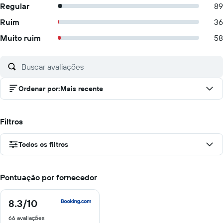
Regular
89
Ruim
36
Muito ruim
58
Ordenar por
:
Mais recente
Filtros
Todos os filtros
Pontuação por fornecedor
8.3
/10
8.3
de
66 avaliações
10