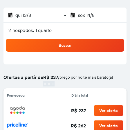
qui 13/8
-
sex 14/8
2 hóspedes, 1 quarto
Buscar
Ofertas a partir de
R$ 237
/
preço por noite mais barato(a)
Fornecedor
Diária total
R$ 237
Ver oferta
R$ 262
Ver oferta