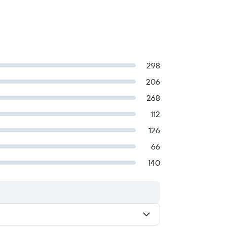
298
206
268
112
126
66
140