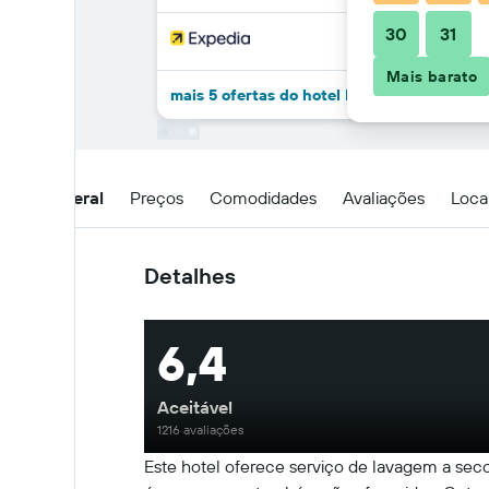
30
31
Mais barato
mais 5 ofertas do hotel Hotel Orione
Visão geral
Preços
Comodidades
Avaliações
Loca
Detalhes
6,4
Aceitável
1216 avaliações
Este hotel oferece serviço de lavagem a seco,