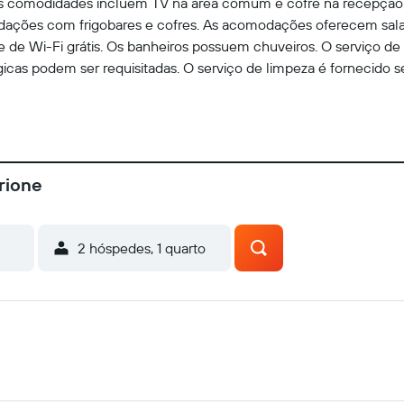
s comodidades incluem TV na área comum e cofre na recepção.
odações com frigobares e cofres. As acomodações oferecem sala
e de Wi-Fi grátis. Os banheiros possuem chuveiros. O serviço de
as podem ser requisitadas. O serviço de limpeza é fornecido se
rione
2 hóspedes, 1 quarto