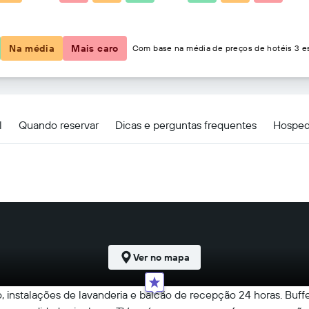
R$ 172
Na média
Mais caro
Com base na média de preços de hotéis 3 es
l
Quando reservar
Dicas e perguntas frequentes
Hosped
Ver no mapa
 instalações de lavanderia e balcão de recepção 24 horas. Buffe