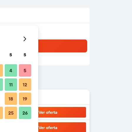
S
S
4
5
11
12
18
19
Ver oferta
25
26
Ver oferta