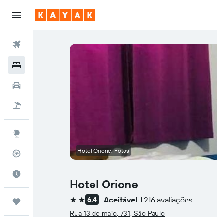
Voos
Hotéis
Carros
Pacotes
Explore
Hotel Orione: Fotos
Rastreador de voos
Quando ir
Hotel Orione
Aceitável
1.216 avaliações
6,4
Trips
2 estrelas
Rua 13 de maio, 731, São Paulo