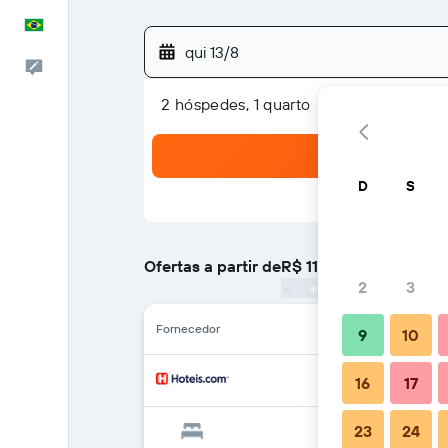
Português
qui 13/8
Comentários
2 hóspedes, 1 quarto
D
S
Ofertas a partir de
R$ 117
/
preço por noite mai
2
3
Fornecedor
9
10
16
17
23
24