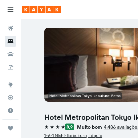
Voos
Hotéis
Carros
Pacotes
Explore
Hotel Metropolitan Tokyo Ikebukuro: Fotos
Rastreador de voos
Quando ir
Hotel Metropolitan Tokyo 
Muito bom
4.486 avaliaçõe
8,9
Trips
4 estrelas
1-6-1 Nishi-Ikebukuro, Tóquio