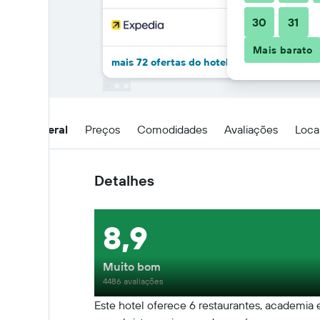
30
31
Mais barato
mais 72 ofertas do hotel Hotel Metropolit
Visão geral
Preços
Comodidades
Avaliações
Loca
Detalhes
8,9
Muito bom
4486 avaliações
Este hotel oferece 6 restaurantes, academia e