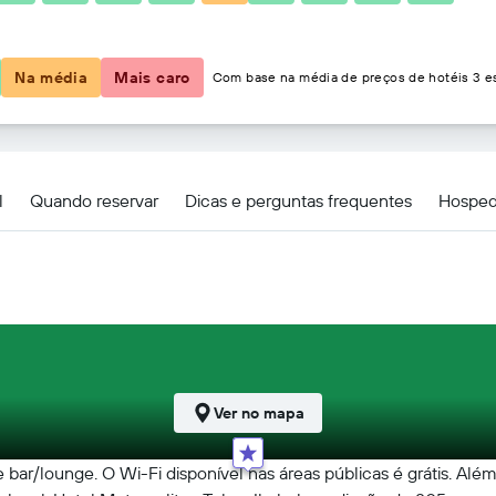
R$ 447
Na média
Mais caro
Com base na média de preços de hotéis 3 es
an Tokyo Ikebukuro
l
Quando reservar
Dicas e perguntas frequentes
Hosped
Ver no mapa
 bar/lounge. O Wi-Fi disponível nas áreas públicas é grátis. Alé