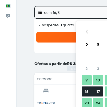
Português
dom 16/8
Comentários
2 hóspedes, 1 quarto
D
S
Ofertas a partir de
R$ 383
/
preço por noite m
2
3
Fornecedor
9
10
16
17
23
24