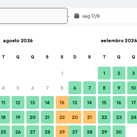
-
seg 17/8
agosto 2026
setembro 2026
Buscar
T
Q
Q
S
S
D
S
T
Q
Q
1
1
2
3
ais barato(a)
4
5
6
7
8
6
7
8
9
10
Diária total
11
12
13
14
15
13
14
15
16
17
R$ 383
18
19
20
21
22
20
21
22
23
24
25
26
27
28
29
27
28
29
30
R$ 433