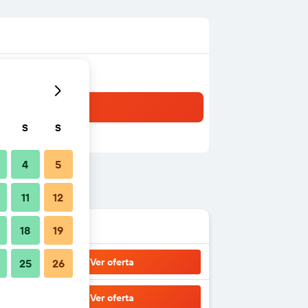
S
S
4
5
11
12
18
19
Ver oferta
25
26
Ver oferta