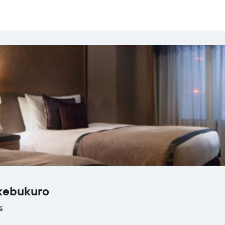
Ikebukuro
s