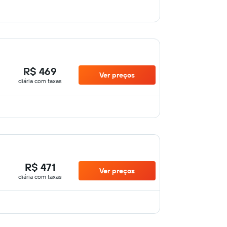
R$ 469
Ver preços
diária com taxas
R$ 471
Ver preços
diária com taxas