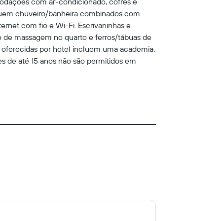
modações com ar-condicionado, cofres e
incluem chuveiro/banheira combinados com
ternet com fio e Wi-Fi. Escrivaninhas e
ço de massagem no quarto e ferros/tábuas de
as oferecidas por hotel incluem uma academia.
es de até 15 anos não são permitidos em