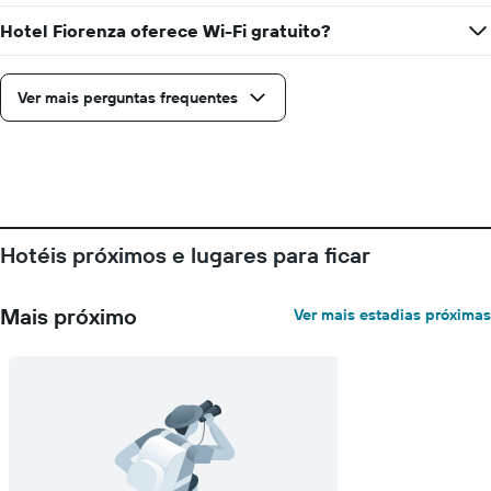
tem
1
Hotel Fiorenza oferece Wi-Fi gratuito?
eixo
X
exibindo
Ver mais perguntas frequentes
dias
da
semana.
O
gráfico
tem
1
Hotéis próximos e lugares para ficar
eixo
Y
exibindo
Mais próximo
Ver mais estadias próximas
o
preço
médio
de
um
quarto