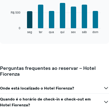
Bar
Chart
graphic.
chart
with
R$ 500
7
bars.
O
0
gráfico
seg
ter
qua
qui
sex
sáb
dom
End
of
a
interactive
seguir
chart
exibe
o
preço
médio
de
Perguntas frequentes ao reservar – Hotel
um
Fiorenza
quarto
para
cada
dia
Onde está localizado o Hotel Fiorenza?
da
semana
Quando é o horário de check-in e check-out em
O
Hotel Fiorenza?
gráfico