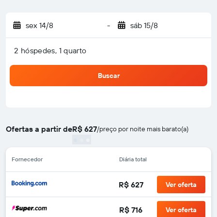
sex 14/8
-
sáb 15/8
2 hóspedes, 1 quarto
Buscar
Ofertas a partir de
R$ 627
/
preço por noite mais barato(a)
Fornecedor
Diária total
R$ 627
Ver oferta
R$ 716
Ver oferta