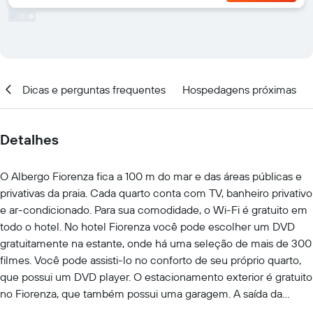
al
Dicas e perguntas frequentes
Hospedagens próximas
Detalhes
O Albergo Fiorenza fica a 100 m do mar e das áreas públicas e
privativas da praia. Cada quarto conta com TV, banheiro privativo
e ar-condicionado. Para sua comodidade, o Wi-Fi é gratuito em
todo o hotel. No hotel Fiorenza você pode escolher um DVD
gratuitamente na estante, onde há uma seleção de mais de 300
filmes. Você pode assisti-lo no conforto de seu próprio quarto,
que possui um DVD player. O estacionamento exterior é gratuito
no Fiorenza, que também possui uma garagem. A saída da
rodovia nacional SS18 fica a apenas 1 km de distância. O bar