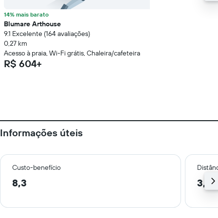
14% mais barato
Blumare Arthouse
9.1 Excelente (164 avaliações)
0,27 km
Acesso à praia, Wi-Fi grátis, Chaleira/cafeteira
R$ 604+
Informações úteis
Custo-benefício
Distânc
8,3
3,4 