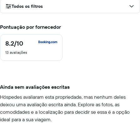
Todos os filtros
Pontuação por fornecedor
8.2
/10
8.2
de
13 avaliações
10
Ainda sem avaliações escritas
Hóspedes avaliaram esta propriedade, mas nenhum deles
deixou uma avaliação escrita ainda. Explore as fotos, as
comodidades e a localização para decidir se essa é a opção
ideal para a sua viagem.