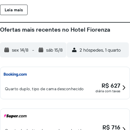
elegante serve bebidas, e o café-da-manhã é em estilo buffet.
Leia mais
A sala de TV também está disponível, e você tem descontos em
uma área de praia privativa parceira. Pompéia fica a 30 minutos
de carro do hotel, enquanto Amalfi está a 30 km de distância.
Ofertas mais recentes no Hotel Fiorenza
sex 14/8
-
sáb 15/8
2 hóspedes, 1 quarto
R$ 627
Quarto duplo, tipo de cama desconhecido
diária com taxas
R$ 716