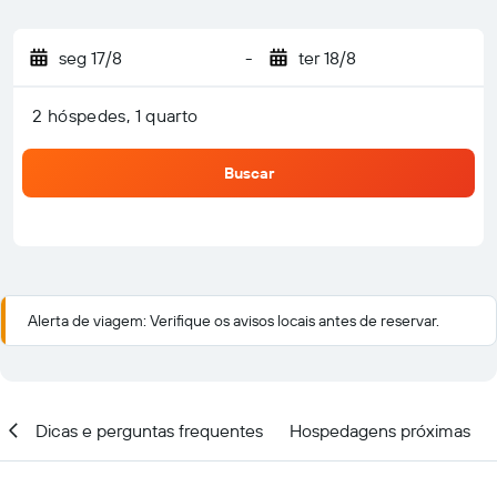
seg 17/8
-
ter 18/8
2 hóspedes, 1 quarto
Buscar
Alerta de viagem: Verifique os avisos locais antes de reservar.
al
Dicas e perguntas frequentes
Hospedagens próximas