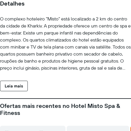
Detalhes
O complexo hoteleiro "Misto" está localizado a 2 km do centro
da cidade de Kharkiv. A propriedade oferece um centro de spa e
bem-estar. Existe um parque infantil nas dependências do
complexo. Os quartos climatizados do hotel estão equipados
com minibar e TV de tela plana com canais via satélite. Todos os
quartos possuem banheiro privativo com secador de cabelo,
roupões de banho e produtos de higiene pessoal gratuitos. O
preço inclui ginásio, piscinas interiores, gruta de sal e sala de
relaxamento. Os hóspedes podem desfrutar do restaurante Park
Misto e do bar no local. A estação ferroviária de Kharkiv-Levada
Leia mais
fica a 5 km de distância e o aeroporto de Kharkiv a 15 km. A
Praça da Liberdade fica a 2 km e o Teatro Acadêmico Estadual
de Ópera a 5 km do Complexo Hoteleiro Misto.
Ofertas mais recentes no Hotel Misto Spa &
Fitness