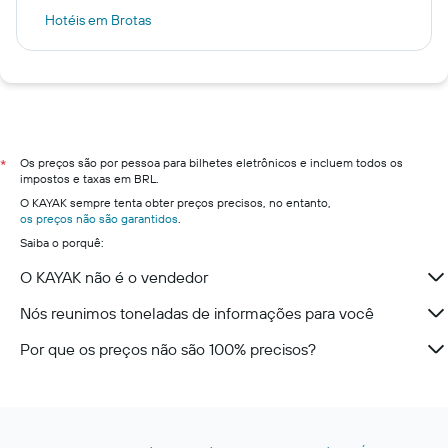
Hotéis em Brotas
Hotéis em Poços de Caldas
Hotéis em Santos
Hotéis em Porto de Galinhas
Hotéis em Gramado
Hotéis em São Paulo
Os preços são por pessoa para bilhetes eletrônicos e incluem todos os
*
impostos e taxas em BRL.
Hotéis em Curitiba
O KAYAK sempre tenta obter preços precisos, no entanto,
Hotéis em Campos do Jordão
os preços não são garantidos
.
Saiba o porquê:
Hotéis em Brasília
Hotéis em Monte Verde
O KAYAK não é o vendedor
Nós reunimos toneladas de informações para você
Por que os preços não são 100% precisos?