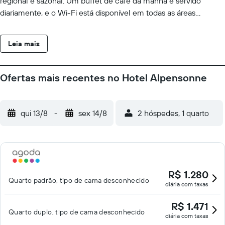
regional e sazonal. Um buffet de café da manhã é servido
diariamente, e o Wi-Fi está disponível em todas as áreas
gratuitamente. A propriedade dispõe de depósito para esquis
com secador de botas e oferece estacionamento gratuito. A
Leia mais
Estação de Trem de Oberstdorf fica a 12 km de distância.
Ofertas mais recentes no Hotel Alpensonne
qui 13/8
-
sex 14/8
2 hóspedes, 1 quarto
R$ 1.280
Quarto padrão, tipo de cama desconhecido
diária com taxas
R$ 1.471
Quarto duplo, tipo de cama desconhecido
diária com taxas