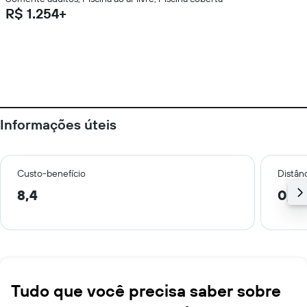
R$ 1.254+
Informações úteis
Custo-benefício
Distânc
8,4
0,8
Tudo que você precisa saber sobre