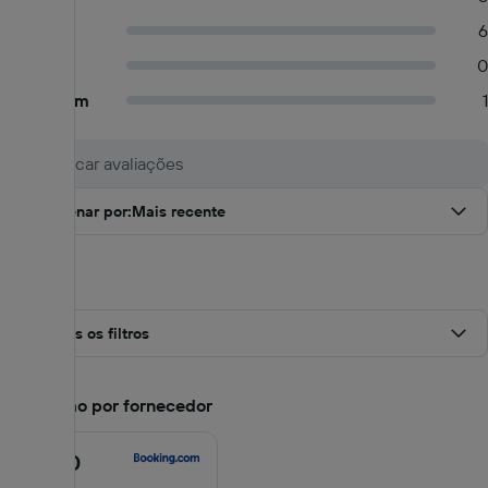
Regular
6
Ruim
0
Muito ruim
1
Ordenar por
:
Mais recente
Filtros
Todos os filtros
Pontuação por fornecedor
9.3
/10
9.3
de