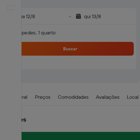
Português
qua 12/8
-
qui 13/8
2 hóspedes, 1 quarto
Buscar
Visão geral
Preços
Comodidades
Avaliações
Local
Detalhes