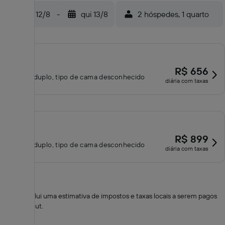
qua 12/8
-
qui 13/8
2 hóspedes, 1 quarto
R$ 656
Quarto duplo, tipo de cama desconhecido
diária com taxas
R$ 899
Quarto duplo, tipo de cama desconhecido
diária com taxas
*
O total inclui uma estimativa de impostos e taxas locais a serem pagos
no check-out.