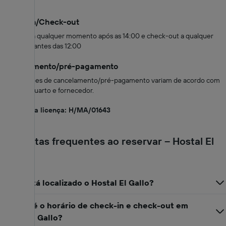
Check-in/Check-out
Check-in a qualquer momento após as 14:00 e check-out a qualquer
momento antes das 12:00
Cancelamento/pré-pagamento
As condições de cancelamento/pré-pagamento variam de acordo com
o tipo de quarto e fornecedor.
Número da licença: H/MA/01643
Perguntas frequentes ao reservar – Hostal El
Gallo
Onde está localizado o Hostal El Gallo?
Quando é o horário de check-in e check-out em
Hostal El Gallo?