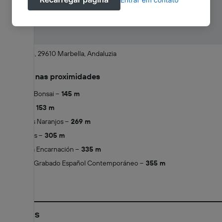
Lobatas, 46, 29610 Marbella, Andaluzia
Atrações nas proximidades
Museo del Bonsai
145 m
Old Town
153 m
Plaza de los Naranjos
269 m
Castle Walls
305 m
Iglesia de la Encarnación
335 m
Museo del Grabado Español Contemporáneo
355 m
Políticas