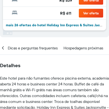
R$ 539
Ver oferta
R$ 611
Ver oferta
mais 26 ofertas do hotel Holiday Inn Express & Suites Jacksonville - Atlantic Beach By IHG
al
Dicas e perguntas frequentes
Hospedagens próximas
Detalhes
Este hotel para não fumantes oferece piscina externa, academia
aberta 24 horas e business center 24 horas. Buffet de café da
manhã grátis e Wi-Fi grátis nas áreas comuns também são
oferecidos. Outras comodidades incluem cafeteria, café/chá na
área comum e business center. Troca de toalhas disponível
mediante solicitação. Holiday Inn Express & Suites Jacksonville -