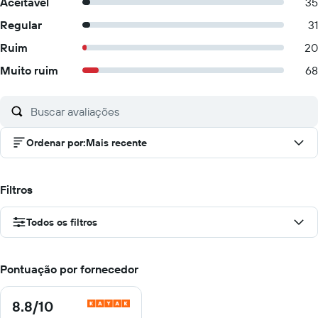
Aceitável
35
Regular
31
Ruim
20
Muito ruim
68
Ordenar por
:
Mais recente
Filtros
Todos os filtros
Pontuação por fornecedor
8.8
/10
8.8
de