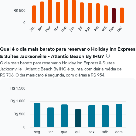
with
12
R$ 500
bars.
0
O
set
out
jan
fev
mar
abr
mai
jun
jul
ago
nov
dez
gráfico
End
of
a
interactive
seguir
chart
exibe
Qual é o dia mais barato para reservar o Holiday Inn Express
o
& Suites Jacksonville - Atlantic Beach By IHG?
preço
O dia mais barato para reservar o Holiday Inn Express & Suites
médio
Jacksonville - Atlantic Beach By IHG é quinta, com diária média de
de
R$ 706. O dia mais caro é segunda, com diárias a R$ 954.
um
quarto
a
R$ 1.500
cada
Bar
Chart
mês
graphic.
chart
R$ 1.000
with
O
7
gráfico
R$ 500
bars.
tem
1
O
0
eixo
gráfico
seg
ter
qua
qui
sex
sáb
dom
End
X
of