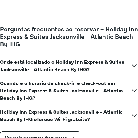
o
O
preço
gráfico
de
tem
um
1
quarto
eixo
Perguntas frequentes ao reservar – Holiday Inn
varia
Y
Express & Suites Jacksonville - Atlantic Beach
de
exibindo
acordo
By IHG
o
com
preço
a
médio
aproximação
Onde está localizado o Holiday Inn Express & Suites
de
da
um
Jacksonville - Atlantic Beach By IHG?
data
quarto
de
estadia
Quando é o horário de check-in e check-out em
O
Holiday Inn Express & Suites Jacksonville - Atlantic
gráfico
Beach By IHG?
tem
1
Holiday Inn Express & Suites Jacksonville - Atlantic
eixo
X
Beach By IHG oferece Wi-Fi gratuito?
exibindo
o
número