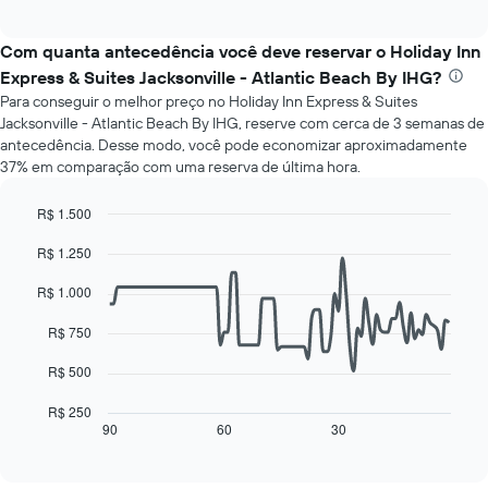
a
exibindo
interactive
seguir
chart
meses.
exibe
Com quanta antecedência você deve reservar o Holiday Inn
O
o
gráfico
Express & Suites Jacksonville - Atlantic Beach By IHG?
preço
tem
Para conseguir o melhor preço no Holiday Inn Express & Suites
médio
1
Jacksonville - Atlantic Beach By IHG, reserve com cerca de 3 semanas de
de
eixo
antecedência. Desse modo, você pode economizar aproximadamente
um
Y
37% em comparação com uma reserva de última hora.
quarto
exibindo
para
o
cada
R$ 1.500
preço
dia
Line
Chart
médio
da
R$ 1.250
graphic.
chart
de
with
semana
um
90
R$ 1.000
O
quarto
data
gráfico
points.
R$ 750
tem
1
O
R$ 500
eixo
gráfico
X
a
R$ 250
exibindo
seguir
90
60
30
End
dias
of
exibe
da
interactive
como
chart
semana.