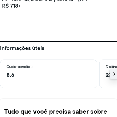
Piscina ao ar livre, Academia de ginástica, Wi-Fi grátis
R$ 718+
Informações úteis
Custo-benefício
Distânc
8,6
23,2
Tudo que você precisa saber sobre