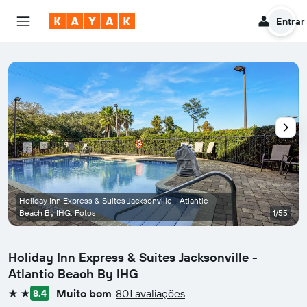
Entrar
Holiday Inn Express & Suites Jacksonville - Atlantic
Beach By IHG: Fotos
1/55
Holiday Inn Express & Suites Jacksonville -
Atlantic Beach By IHG
Muito bom
801 avaliações
8,4
2 estrelas