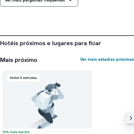
Ver mais perguntas frequentes
de
dias
antes
da
estadia
O
gráfico
Hotéis próximos e lugares para ficar
tem
1
eixo
Mais próximo
Ver mais estadias próximas
Y
exibindo
o
preço
Hotel 2 estrelas
médio
de
um
quarto
16% mais barato