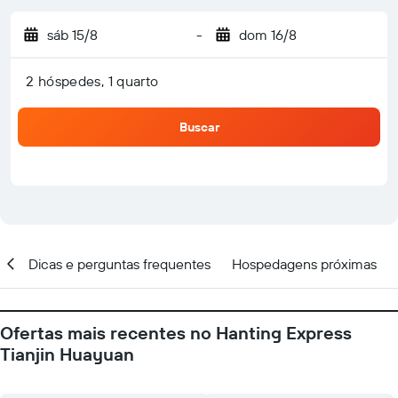
sáb 15/8
-
dom 16/8
2 hóspedes, 1 quarto
Buscar
al
Dicas e perguntas frequentes
Hospedagens próximas
Ofertas mais recentes no Hanting Express
Tianjin Huayuan