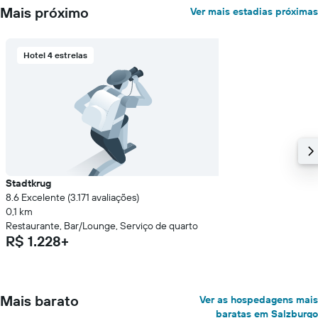
exibindo
Mais próximo
Ver mais estadias próximas
o
preço
médio
de
Hotel 4 estrelas
um
quarto
Stadtkrug
8.6 Excelente (3.171 avaliações)
0,1 km
Restaurante, Bar/Lounge, Serviço de quarto
R$ 1.228+
Mais barato
Ver as hospedagens mais
baratas em Salzburgo