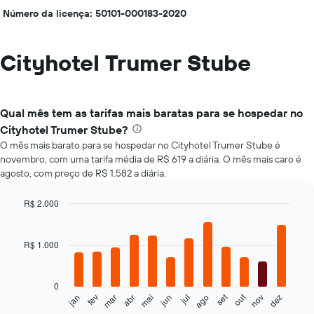
Número da licença: 50101-000183-2020
Cityhotel Trumer Stube
Qual mês tem as tarifas mais baratas para se hospedar no
Cityhotel Trumer Stube?
O mês mais barato para se hospedar no Cityhotel Trumer Stube é
novembro, com uma tarifa média de R$ 619 a diária. O mês mais caro é
agosto, com preço de R$ 1.582 a diária.
R$ 2.000
Bar
Chart
graphic.
chart
with
R$ 1.000
12
bars.
0
O
set
out
jan
fev
mar
abr
mai
jun
jul
ago
nov
dez
gráfico
End
of