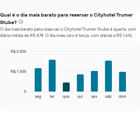
a
interactive
seguir
chart
exibe
Qual é o dia mais barato para reservar o Cityhotel Trumer
o
Stube?
preço
O dia mais barato para reservar o Cityhotel Trumer Stube é quarta, com
médio
diária média de R$ 474. O dia mais caro é terça, com diárias a R$ 1.616.
de
um
quarto
R$ 2.000
a
Bar
Chart
cada
graphic.
chart
mês
with
R$ 1.000
O
7
bars.
gráfico
tem
O
1
0
gráfico
eixo
seg
ter
qua
qui
sex
sáb
dom
End
of
a
X
interactive
seguir
exibindo
chart
exibe
meses.
o
O
preço
gráfico
médio
tem
de
1