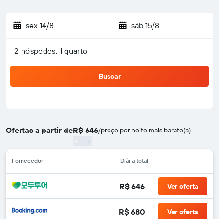
sex 14/8
-
sáb 15/8
2 hóspedes, 1 quarto
Buscar
Ofertas a partir de
R$ 646
/
preço por noite mais barato(a)
Fornecedor
Diária total
R$ 646
Ver oferta
R$ 680
Ver oferta