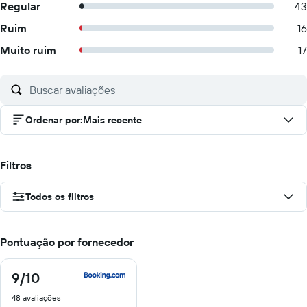
Regular
43
Ruim
16
Muito ruim
17
Ordenar por
:
Mais recente
Filtros
Todos os filtros
Pontuação por fornecedor
9
/10
9
de
48 avaliações
10