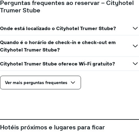
Perguntas frequentes ao reservar – Cityhotel
um
eixo
Trumer Stube
quarto
Y
para
exibindo
cada
o
dia
preço
Onde está localizado o Cityhotel Trumer Stube?
da
médio
semana
de
Quando é o horário de check-in e check-out em
O
um
Cityhotel Trumer Stube?
gráfico
quarto
tem
1
Cityhotel Trumer Stube oferece Wi-Fi gratuito?
eixo
X
exibindo
Ver mais perguntas frequentes
dias
da
semana.
O
gráfico
tem
1
Hotéis próximos e lugares para ficar
eixo
Y