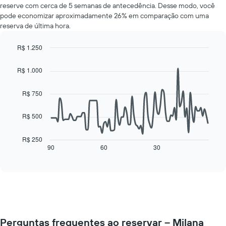
reserve com cerca de 5 semanas de antecedência. Desse modo, você
de
pode economizar aproximadamente 26% em comparação com uma
um
reserva de última hora.
quarto
para
cada
R$ 1.250
dia
Line
Chart
da
graphic.
chart
R$ 1.000
with
semana
90
O
data
R$ 750
gráfico
points.
tem
1
R$ 500
O
eixo
gráfico
X
a
R$ 250
exibindo
seguir
90
60
30
End
dias
of
exibe
da
interactive
como
chart
semana.
o
O
preço
gráfico
de
tem
um
1
quarto
eixo
Perguntas frequentes ao reservar – Milana
varia