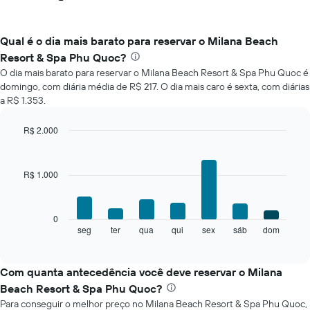
Qual é o dia mais barato para reservar o Milana Beach
Resort & Spa Phu Quoc?
O dia mais barato para reservar o Milana Beach Resort & Spa Phu Quoc é
domingo, com diária média de R$ 217. O dia mais caro é sexta, com diárias
a R$ 1.353.
R$ 2.000
Bar
Chart
graphic.
chart
with
R$ 1.000
7
bars.
O
0
gráfico
seg
ter
qua
qui
sex
sáb
dom
End
of
a
interactive
seguir
chart
exibe
Com quanta antecedência você deve reservar o Milana
o
Beach Resort & Spa Phu Quoc?
preço
Para conseguir o melhor preço no Milana Beach Resort & Spa Phu Quoc,
médio