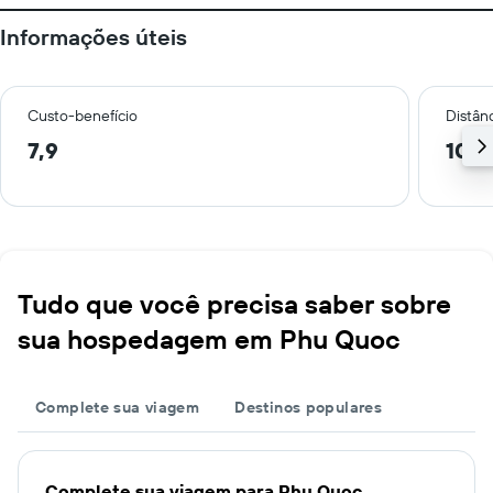
Informações úteis
Custo-benefício
Distânc
7,9
10,1
Tudo que você precisa saber sobre
sua hospedagem em Phu Quoc
Complete sua viagem
Destinos populares
Complete sua viagem para Phu Quoc