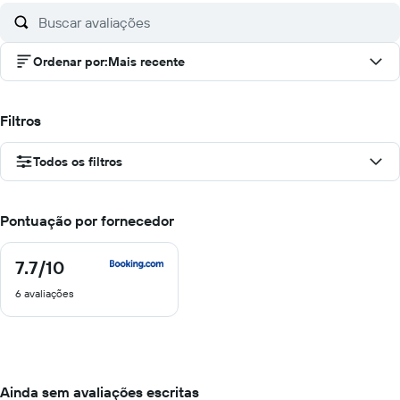
Ordenar por
:
Mais recente
Filtros
Todos os filtros
Pontuação por fornecedor
7.7
/10
7.7
de
6 avaliações
10
Ainda sem avaliações escritas