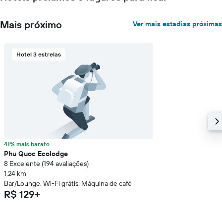
O
gráfico
tem
Mais próximo
Ver mais estadias próximas
1
eixo
Y
Hotel 3 estrelas
exibindo
o
preço
médio
de
um
quarto
41% mais barato
Phu Quoc Ecolodge
8 Excelente (194 avaliações)
1,24 km
Bar/Lounge, Wi-Fi grátis, Máquina de café
R$ 129+