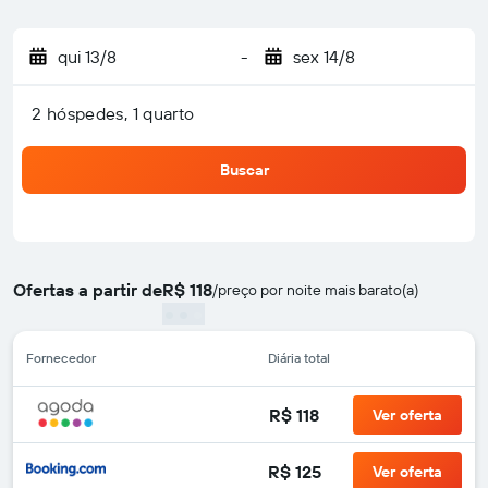
qui 13/8
-
sex 14/8
2 hóspedes, 1 quarto
Buscar
Ofertas a partir de
R$ 118
/
preço por noite mais barato(a)
Fornecedor
Diária total
R$ 118
Ver oferta
R$ 125
Ver oferta