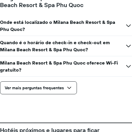
Y
Beach Resort & Spa Phu Quoc
de
exibindo
acordo
o
com
preço
a
Onde está localizado o Milana Beach Resort & Spa
médio
aproximação
Phu Quoc?
de
da
um
data
quarto
Quando é o horário de check-in e check-out em
de
estadia
Milana Beach Resort & Spa Phu Quoc?
O
gráfico
Milana Beach Resort & Spa Phu Quoc oferece Wi-Fi
tem
gratuito?
1
eixo
X
Ver mais perguntas frequentes
exibindo
o
número
de
dias
antes
da
estadia
Hotéis próximos e lugares para ficar