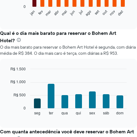
0
O
set
out
jan
fev
mar
abr
mai
jun
jul
ago
nov
dez
gráfico
End
of
a
interactive
seguir
chart
exibe
Qual é o dia mais barato para reservar o Bohem Art
o
Hotel?
preço
O dia mais barato para reservar o Bohem Art Hotel é segunda, com diária
médio
média de R$ 384. O dia mais caro é terça, com diárias a R$ 953.
de
um
quarto
R$ 1.500
a
Bar
Chart
cada
graphic.
chart
R$ 1.000
mês
with
O
7
R$ 500
bars.
gráfico
tem
O
1
0
gráfico
eixo
seg
ter
qua
qui
sex
sáb
dom
End
of
a
X
interactive
seguir
exibindo
chart
exibe
meses.
Com quanta antecedência você deve reservar o Bohem Art
o
O