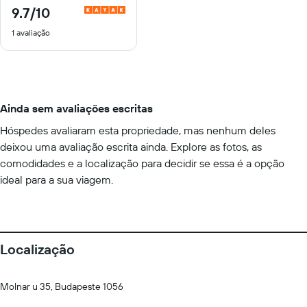
9.7
/10
9.7
de
1 avaliação
10
Ainda sem avaliações escritas
Hóspedes avaliaram esta propriedade, mas nenhum deles
deixou uma avaliação escrita ainda. Explore as fotos, as
comodidades e a localização para decidir se essa é a opção
ideal para a sua viagem.
Localização
Molnar u 35, Budapeste 1056