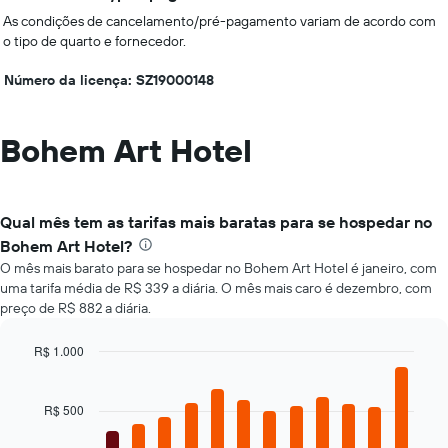
As condições de cancelamento/pré-pagamento variam de acordo com
o tipo de quarto e fornecedor.
Número da licença: SZ19000148
Bohem Art Hotel
Qual mês tem as tarifas mais baratas para se hospedar no
Bohem Art Hotel?
O mês mais barato para se hospedar no Bohem Art Hotel é janeiro, com
uma tarifa média de R$ 339 a diária. O mês mais caro é dezembro, com
preço de R$ 882 a diária.
R$ 1.000
Bar
Chart
graphic.
chart
with
R$ 500
12
bars.