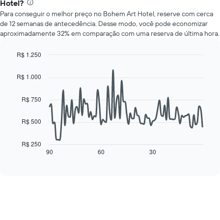
Hotel?
preço
gráfico
Para conseguir o melhor preço no Bohem Art Hotel, reserve com cerca
médio
tem
de 12 semanas de antecedência. Desse modo, você pode economizar
de
1
aproximadamente 32% em comparação com uma reserva de última hora.
um
eixo
quarto
Y
para
exibindo
R$ 1.250
cada
o
Line
Chart
dia
graphic.
preço
chart
R$ 1.000
with
da
médio
90
semana
de
data
R$ 750
O
um
points.
gráfico
quarto
tem
R$ 500
O
1
gráfico
eixo
a
R$ 250
X
seguir
90
60
30
End
exibindo
of
exibe
interactive
dias
como
chart
da
o
semana.
preço
O
de
gráfico
um
tem
quarto