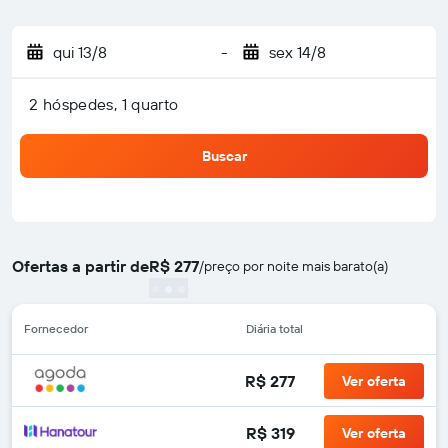
qui 13/8
-
sex 14/8
2 hóspedes, 1 quarto
Buscar
Ofertas a partir de
R$ 277
/
preço por noite mais barato(a)
Fornecedor
Diária total
R$ 277
Ver oferta
R$ 319
Ver oferta