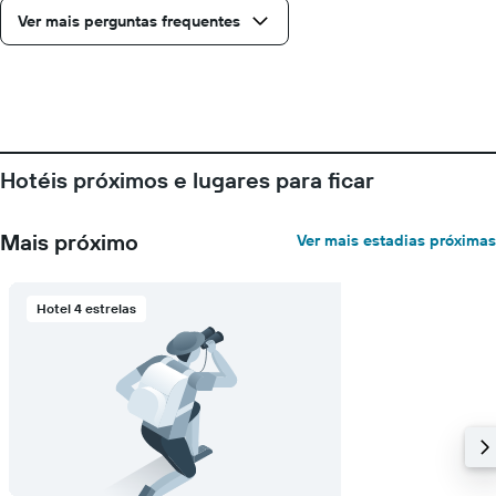
estadia
Ver mais perguntas frequentes
O
gráfico
tem
1
eixo
Y
exibindo
o
Hotéis próximos e lugares para ficar
preço
médio
de
Mais próximo
Ver mais estadias próximas
um
quarto
Hotel 4 estrelas