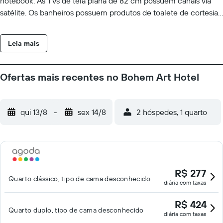
notebook. As TVs de tela plana de 82 cm possuem canais via
satélite. Os banheiros possuem produtos de toalete de cortesia
e secadores de cabelo. Os hóspedes podem acessar Wi-Fi
gratuitamente. Escrivaninhas e telefones estão disponíveis. Os
Leia mais
quartos também apresentam garrafas de água grátis e cortinas
blackout. Roupas de cama antialérgicas e ferros/tábuas de
passar roupa podem ser requisitados. O serviço de limpeza é
Ofertas mais recentes no Bohem Art Hotel
fornecido diariamente.
qui 13/8
-
sex 14/8
2 hóspedes, 1 quarto
R$ 277
Quarto clássico, tipo de cama desconhecido
diária com taxas
R$ 424
Quarto duplo, tipo de cama desconhecido
diária com taxas