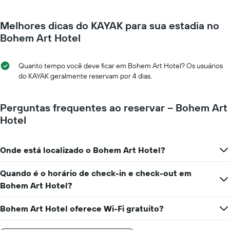
1
varia
eixo
de
Y
Melhores dicas do KAYAK para sua estadia no
acordo
exibindo
com
Bohem Art Hotel
o
a
preço
aproximação
médio
da
Quanto tempo você deve ficar em Bohem Art Hotel? Os usuários
de
data
do KAYAK geralmente reservam por 4 dias.
um
de
quarto
estadia
O
Perguntas frequentes ao reservar – Bohem Art
gráfico
Hotel
tem
1
eixo
Onde está localizado o Bohem Art Hotel?
X
exibindo
o
Quando é o horário de check-in e check-out em
número
Bohem Art Hotel?
de
dias
Bohem Art Hotel oferece Wi-Fi gratuito?
antes
da