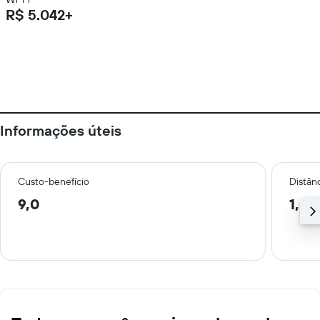
R$ 5.042+
Informações úteis
Custo-benefício
Distânc
9,0
1,0 