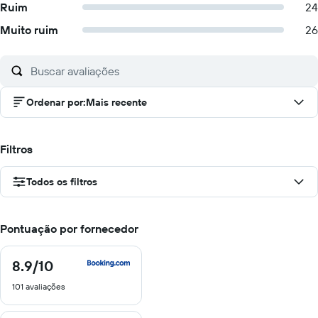
Ruim
24
Muito ruim
26
Ordenar por
:
Mais recente
Filtros
Todos os filtros
Pontuação por fornecedor
8.9
/10
8.9
de
101 avaliações
10