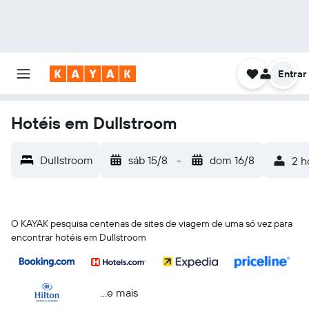
Entrar
Hotéis em Dullstroom
Dullstroom
sáb 15/8
-
dom 16/8
2 h
O KAYAK pesquisa centenas de sites de viagem de uma só vez para
encontrar hotéis em Dullstroom
...e mais