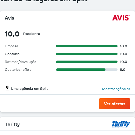
gráfico
tem
1
Avis
eixo
Y
exibindo
10,0
Excelente
o
preço
Limpeza
10.0
mais
Conforto
10.0
barato
do
Retirada/devolução
10.0
aluguel
Custo-benefício
8.0
de
carro
para
as
Uma agência em Split
Mostrar agências
empresas
fornecidas
Ver ofertas
Thrifty