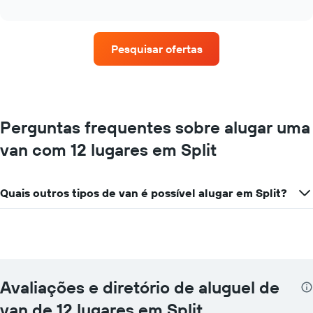
as
interactive
quatro
chart
empresas
de
Pesquisar ofertas
aluguel
de
carros
que
tem
mais
Perguntas frequentes sobre alugar uma
localizações
van com 12 lugares em Split
O
gráfico
tem
1
Quais outros tipos de van é possível alugar em Split?
eixo
X
exibindo
empresas
de
aluguel
de
Avaliações e diretório de aluguel de
carros
van de 12 lugares em Split
O