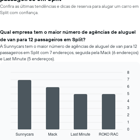
Confira as últimas tendências e dicas de reserva para alugar um carro em
Split com confiança.
Qual empresa tem o maior número de agências de aluguel
de van para 12 passageiros em Split?
A Sunnycars tem o maior número de agências de aluguel de van para 12
passageiros em Split com 7 endereços, seguida pela Mack (6 endereços)
e Last Minute (5 endereços).
8
7
Bar
Chart
graphic.
chart
6
with
5
4
bars.
4
3
O
2
gráfico
1
a
seguir
0
Sunnycars
Mack
Last Minute
ROKO RAC
exibe
End
of