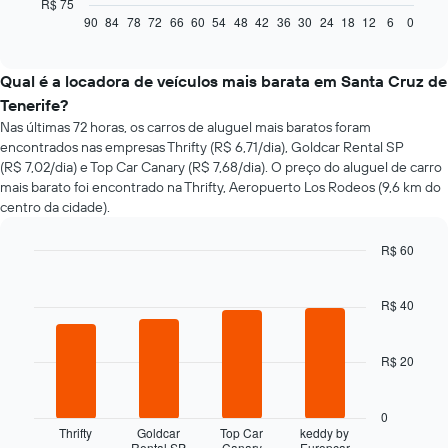
a
R$ 75
seguir
90
84
78
72
66
60
54
48
42
36
30
24
18
12
6
0
End
of
exibe
interactive
como
chart
o
Qual é a locadora de veículos mais barata em Santa Cruz de
preço
Tenerife?
de
Nas últimas 72 horas, os carros de aluguel mais baratos foram
um
encontrados nas empresas Thrifty (R$ 6,71/dia), Goldcar Rental SP
carro
(R$ 7,02/dia) e Top Car Canary (R$ 7,68/dia). O preço do aluguel de carro
alugado
mais barato foi encontrado na Thrifty, Aeropuerto Los Rodeos (9,6 km do
varia
centro da cidade).
de
acordo
com
R$ 60
a
Bar
Chart
aproximação
graphic.
chart
da
with
R$ 40
4
data
bars.
de
reserva
R$ 20
O
O
gráfico
gráfico
a
0
tem
seguir
Thrifty
Goldcar
Top Car
keddy by
1
Rental SP
Canary
Europcar