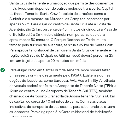
Santa Cruz de Tenerife é uma opção que permite deslocamentos
mais livres, sem depender de outros meios de transporte. Capital
da ilha de Tenerife, Santa Cruz é repleta de atrações, como o
Auditório e o mirante, ou Mirador Los Campitos, separados por
apenas 6 km. Para viajar do centro de Santa Cruz até a Costa de
Acentejo, são 27 km, ou cerca de 45 minutos dirigindo. Já a Playa de
el Bollullo está a 36 km de distância, num percurso que dura
aproximados 50 minutos. O Parque Nacional do Teide, muito
famoso pelo turismo de aventura, se situa a 39 km de Santa Cruz.
Para aproveitar o aluguel de carros em Santa Cruz de Tenerife e ir à
região vulcânica de Malpaís de Güímar, você deverá percorrer 25
km, um trajeto de apenas 20 minutos, em média.
Para alugar carro em Santa Cruz de Tenerife, você poderá fazer
uma reserva on-line diretamente pelo KAYAK. Existem algumas
opções de locadoras, como Europcar, Avis, Ace e Thrifty. A retirada
do veículo poderá ser feita no Aeroporto de Tenerife Norte (TFN), a
12 km do centro, ou no Aeroporto de Tenerife Sul (TFS), também
chamado de Aeroporto Granadilla de Abona Tenerife-Sur, a 60 km
da capital, ou cerca de 40 minutos de carro. Confira as placas
indicativas do aeroporto de sua escolha para saber onde se situam
as locadoras. Para dirigir por lá, a Carteira Nacional de Habilitação
(CNH) é aceita.