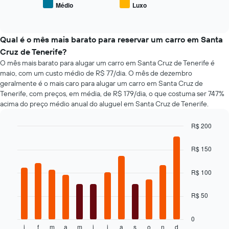
preço
de
Médio
Luxo
carro
End
médio
aluguel
of
de
interactive
de
tipos
chart
carro
populares
Qual é o mês mais barato para reservar um carro em Santa
mais
de
Cruz de Tenerife?
baratas
carros
O mês mais barato para alugar um carro em Santa Cruz de Tenerife é
O
gráfico
maio, com um custo médio de R$ 77/dia. O mês de dezembro
tem
geralmente é o mais caro para alugar um carro em Santa Cruz de
1
Tenerife, com preços, em média, de R$ 179/dia, o que costuma ser 747%
eixo
acima do preço médio anual do aluguel em Santa Cruz de Tenerife.
Y
exibindo
R$ 200
o
Bar
Chart
preço
graphic.
chart
R$ 150
mais
with
barato
12
bars.
do
R$ 100
aluguel
O
de
R$ 50
gráfico
carro
a
para
seguir
as
0
j
f
m
a
m
j
j
a
s
o
n
d
exibe
End
empresas