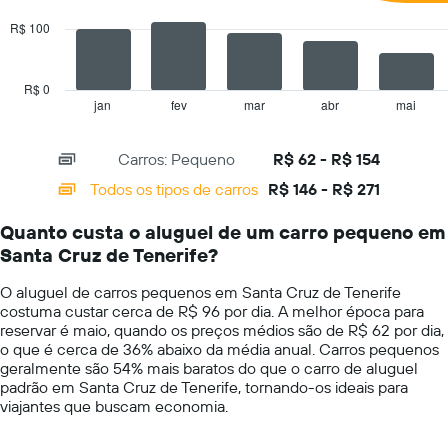
series.
eixo
R$ 100
Y
The
exibindo
chart
o
has
preço
R$ 0
1
mais
jan
fev
mar
abr
mai
End
of
X
barato
interactive
axis
do
chart
Carros: Pequeno
R$ 62 - R$ 154
displaying
aluguel
categories.
de
Todos os tipos de carros
R$ 146 - R$ 271
Range:
carro
14
para
Quanto custa o aluguel de um carro pequeno em
categories.
as
Santa Cruz de Tenerife?
The
empresas
chart
fornecidas
O aluguel de carros pequenos em Santa Cruz de Tenerife
has
costuma custar cerca de R$ 96 por dia. A melhor época para
1
reservar é maio, quando os preços médios são de R$ 62 por dia,
Y
o que é cerca de 36% abaixo da média anual. Carros pequenos
axis
geralmente são 54% mais baratos do que o carro de aluguel
displaying
padrão em Santa Cruz de Tenerife, tornando-os ideais para
values.
viajantes que buscam economia.
Range:
0
to