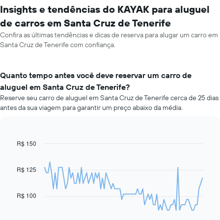
Insights e tendências do KAYAK para aluguel
de carros em Santa Cruz de Tenerife
Confira as últimas tendências e dicas de reserva para alugar um carro em
Santa Cruz de Tenerife com confiança.
Quanto tempo antes você deve reservar um carro de
aluguel em Santa Cruz de Tenerife?
Reserve seu carro de aluguel em Santa Cruz de Tenerife cerca de 25 dias
antes da sua viagem para garantir um preço abaixo da média.
R$ 150
Line
Chart
graphic.
chart
with
91
R$ 125
data
points.
R$ 100
O
gráfico