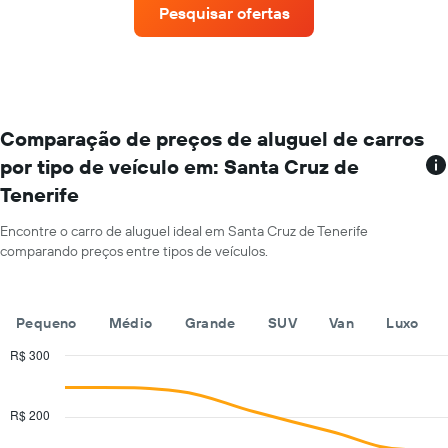
de
gráfico
Pesquisar ofertas
aluguel
tem
de
1
carros
eixo
que
Y
tem
exibindo
mais
o
localizações
Comparação de preços de aluguel de carros
preço
O
médio
por tipo de veículo em: Santa Cruz de
gráfico
de
Tenerife
tem
aluguel
1
de
eixo
Encontre o carro de aluguel ideal em Santa Cruz de Tenerife
carro
X
comparando preços entre tipos de veículos.
por
exibindo
um
empresas
dia
de
Pequeno
Médio
Grande
SUV
Van
Luxo
aluguel
de
R$ 300
carros
Combination
Chart
O
graphic.
chart
gráfico
with
R$ 200
tem
2
1
data