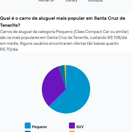
exibe
End
eixo
of
as
X
interactive
quatro
chart
exibindo
empresas
Qual é o carro de aluguel mais popular em Santa Cruz de
o
de
número
Tenerife?
aluguel
de
Carros de aluguel da categoria Pequeno (Class Compact Car ou similar)
de
dias
são os mais populares em Santa Cruz de Tenerife, custando R$ 108/dia
carros
antes
em média. Alguns usuários encontraram ofertas tão baixas quanto
mais
da
R$ 70/dia
baratas
reserva
das
O
últimas
gráfico
72
Pie
Chart
tem
graphic.
chart
horas
1
with
O
eixo
4
gráfico
Y
slices.
tem
exibindo
1
o
O
eixo
preço
gráfico
X
médio
a
exibindo
de
seguir
as
um
exibe
4
aluguel
o
Pequeno
SUV
empresas
de