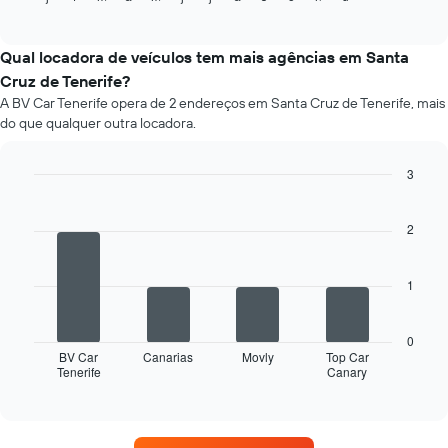
of
o
fornecidas
interactive
preço
chart
médio
Qual locadora de veículos tem mais agências em Santa
de
Cruz de Tenerife?
um
A BV Car Tenerife opera de 2 endereços em Santa Cruz de Tenerife, mais
aluguel
do que qualquer outra locadora.
de
carro
a
3
cada
Bar
Chart
mês
graphic.
chart
O
with
2
4
gráfico
bars.
tem
1
1
O
eixo
gráfico
X
a
exibindo
0
seguir
BV Car
Canarias
Movly
Top Car
os
Tenerife
Canary
exibe
End
meses
of
as
do
interactive
quatro
chart
ano
empresas
O