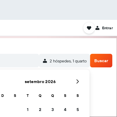
Entrar
Buscar
2 hóspedes, 1 quarto
setembro 2026
D
S
T
Q
Q
S
S
1
2
3
4
5