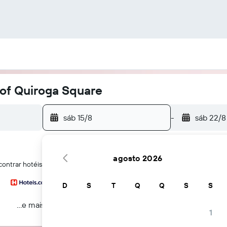
of Quiroga Square
sáb 15/8
-
sáb 22/8
agosto 2026
contrar hotéis perto de Basque of Quiroga Square em Pátzcuaro
D
S
T
Q
Q
S
S
...e mais
1