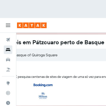
Voos
Hotéis em Pátzcuaro perto de Basque 
Hotéis
Basque of Quiroga Square
Carros
Pacotes
O KAYAK pesquisa centenas de sites de viagem de uma só vez para en
Explore
Rastreador de voos
Quando ir