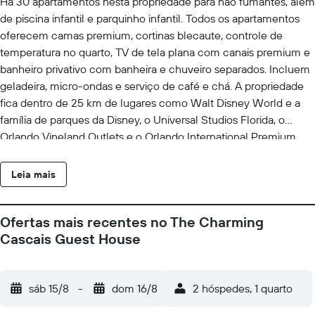
Há 30 apartamentos nesta propriedade para não fumantes, além
de piscina infantil e parquinho infantil. Todos os apartamentos
oferecem camas premium, cortinas blecaute, controle de
temperatura no quarto, TV de tela plana com canais premium e
banheiro privativo com banheira e chuveiro separados. Incluem
geladeira, micro-ondas e serviço de café e chá. A propriedade
fica dentro de 25 km de lugares como Walt Disney World e a
família de parques da Disney, o Universal Studios Florida, o
Orlando Vineland Outlets e o Orlando International Premium
Outlets.
Leia mais
Ofertas mais recentes no The Charming
Cascais Guest House
sáb 15/8
-
dom 16/8
2 hóspedes, 1 quarto