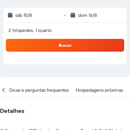
sáb 15/8
-
dom 16/8
2 hóspedes, 1 quarto
Buscar
al
Dicas e perguntas frequentes
Hospedagens próximas
Detalhes