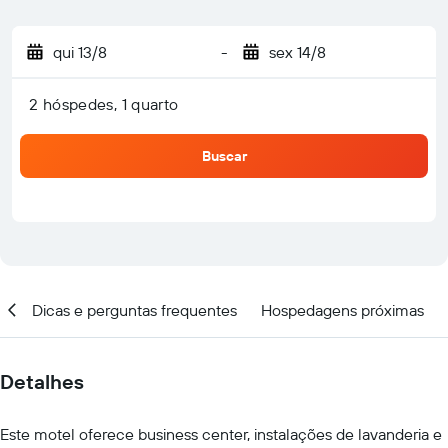
qui 13/8
-
sex 14/8
2 hóspedes, 1 quarto
Buscar
al
Dicas e perguntas frequentes
Hospedagens próximas
Detalhes
Este motel oferece business center, instalações de lavanderia e