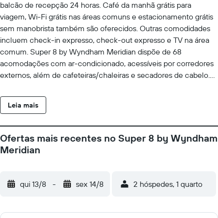
balcão de recepção 24 horas. Café da manhã grátis para
viagem, Wi-Fi grátis nas áreas comuns e estacionamento grátis
sem manobrista também são oferecidos. Outras comodidades
incluem check-in expresso, check-out expresso e TV na área
comum. Super 8 by Wyndham Meridian dispõe de 68
acomodações com ar-condicionado, acessíveis por corredores
externos, além de cafeteiras/chaleiras e secadores de cabelo.
Televisão a cabo premium está disponível. Geladeiras e micro-
ondas estão disponíveis. Os banheiros possuem
Leia mais
chuveiro/banheira combinados e produtos de toalete de
cortesia. Os hóspedes podem acessar Wi-Fi gratuitamente. As
comodidades para negócios incluem escrivaninhas com
Ofertas mais recentes no Super 8 by Wyndham
chamadas locais grátis (restrições podem ser aplicadas). Os
Meridian
quartos também apresentam ferros/tábuas de passar roupa e
cortinas blackout. O serviço de limpeza é fornecido diariamente.
qui 13/8
-
sex 14/8
2 hóspedes, 1 quarto