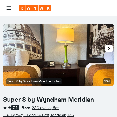
Super 8 by Wyndham Meridian: Fotos
1/41
Super 8 by Wyndham Meridian
Bom
230 avaliações
7,4
2 estrelas
124 Highway 11 And 80 East, Meridian, MS