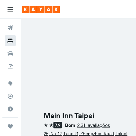
Voos
Hotéis
Carros
Pacotes
Explore
Rastreador de voos
Quando ir
Main Inn Taipei
Bom
2.311 avaliações
7,9
Trips
2 estrelas
2F, No. 12, Lane 21, Zhengzhou Road, Taipei