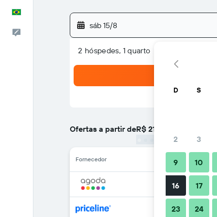
Português
sáb 15/8
Comentários
2 hóspedes, 1 quarto
D
S
Ofertas a partir de
R$ 214
/
preço por noite ma
2
3
Fornecedor
9
10
16
17
23
24