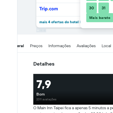
30
31
Mais barato
mais 4 ofertas do hotel Main Inn Taipei
Visão geral
Preços
Informações
Avaliações
Local
Detalhes
7,9
Bom
2311 avaliações
O Main Inn Taipei fica a apenas 5 minutos a