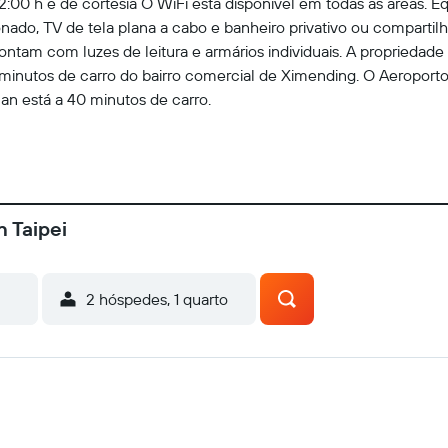
2:00 h e de cortesia O WiFi está disponível em todas as áreas.
onado, TV de tela plana a cabo e banheiro privativo ou compart
tam com luzes de leitura e armários individuais. A propriedade f
 minutos de carro do bairro comercial de Ximending. O Aeroport
an está a 40 minutos de carro.
 Taipei
2 hóspedes, 1 quarto