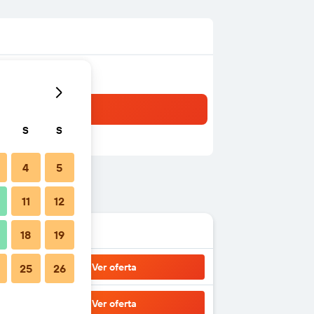
S
S
4
5
11
12
18
19
Ver oferta
25
26
Ver oferta