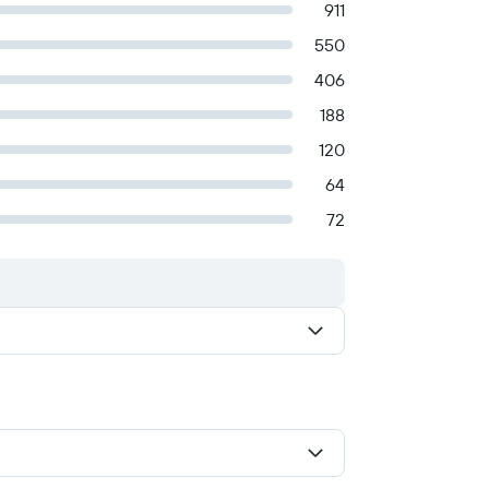
911
550
406
188
120
64
72