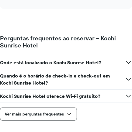
X
interactive
seguir
exibindo
chart
exibe
meses.
o
O
preço
gráfico
médio
tem
de
1
Perguntas frequentes ao reservar – Kochi
um
eixo
Sunrise Hotel
quarto
Y
para
exibindo
cada
o
dia
preço
Onde está localizado o Kochi Sunrise Hotel?
da
médio
semana
de
Quando é o horário de check-in e check-out em
O
um
Kochi Sunrise Hotel?
gráfico
quarto
tem
1
Kochi Sunrise Hotel oferece Wi-Fi gratuito?
eixo
X
exibindo
Ver mais perguntas frequentes
dias
da
semana.