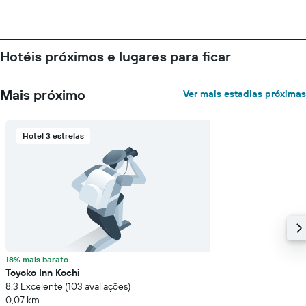
O
gráfico
tem
1
Hotéis próximos e lugares para ficar
eixo
Y
exibindo
Mais próximo
Ver mais estadias próximas
o
preço
médio
de
Hotel 3 estrelas
um
quarto
18% mais barato
Toyoko Inn Kochi
8.3 Excelente (103 avaliações)
0,07 km