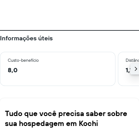
Informações úteis
Custo-benefício
Distânc
8,0
1,1 
Tudo que você precisa saber sobre
sua hospedagem em Kochi