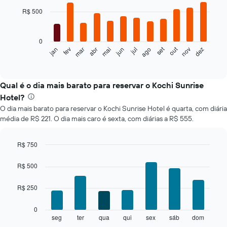
chart
with
R$ 500
12
bars.
0
O
set
out
jan
fev
mar
abr
mai
jun
jul
ago
nov
dez
gráfico
End
of
a
interactive
seguir
chart
exibe
Qual é o dia mais barato para reservar o Kochi Sunrise
o
Hotel?
preço
O dia mais barato para reservar o Kochi Sunrise Hotel é quarta, com diária
médio
média de R$ 221. O dia mais caro é sexta, com diárias a R$ 555.
de
um
quarto
R$ 750
a
Bar
Chart
cada
graphic.
chart
R$ 500
mês
with
O
7
R$ 250
bars.
gráfico
tem
O
1
0
gráfico
eixo
seg
ter
qua
qui
sex
sáb
dom
End
of
a