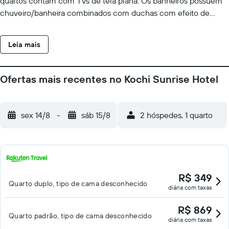
quartos contam com TVs de tela plana. Os banheiros possuem
chuveiro/banheira combinados com duchas com efeito de
chuva, produtos de toalete de cortesia e secadores de cabelo.
Este hotel em Kochi dispõe de acesso grátis à internet com fio e
Leia mais
Wi-Fi. O serviço de limpeza é fornecido diariamente e
comodidades como ferros/tábuas de passar roupa podem ser
requisitadas. As atividades recreativas listadas abaixo estão
Ofertas mais recentes no Kochi Sunrise Hotel
disponíveis na propriedade ou perto dele, e poderá haver
cobrança de taxa.
sex 14/8
-
sáb 15/8
2 hóspedes, 1 quarto
R$ 349
Quarto duplo, tipo de cama desconhecido
diária com taxas
R$ 869
Quarto padrão, tipo de cama desconhecido
diária com taxas