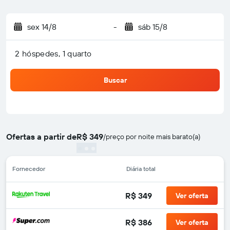
sex 14/8
-
sáb 15/8
2 hóspedes, 1 quarto
Buscar
Ofertas a partir de
R$ 349
/
preço por noite mais barato(a)
Fornecedor
Diária total
R$ 349
Ver oferta
R$ 386
Ver oferta