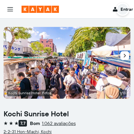
Entrar
Kochi Sunrise Hotel: Fotos
1/13
Kochi Sunrise Hotel
Bom
1.062 avaliações
7,7
3 estrelas
2-2-31 Hon-Machi, Kochi