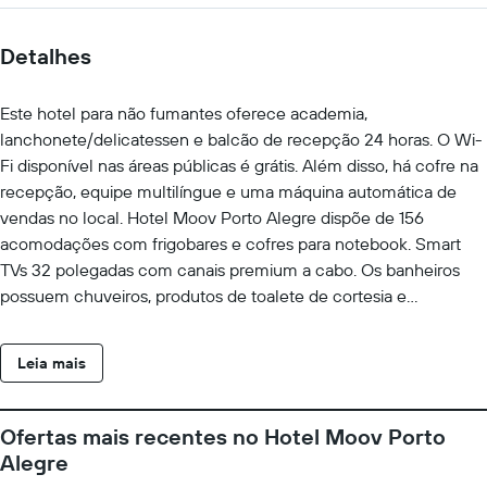
Detalhes
Este hotel para não fumantes oferece academia,
lanchonete/delicatessen e balcão de recepção 24 horas. O Wi-
Fi disponível nas áreas públicas é grátis. Além disso, há cofre na
recepção, equipe multilíngue e uma máquina automática de
vendas no local. Hotel Moov Porto Alegre dispõe de 156
acomodações com frigobares e cofres para notebook. Smart
TVs 32 polegadas com canais premium a cabo. Os banheiros
possuem chuveiros, produtos de toalete de cortesia e
secadores de cabelo. Os hóspedes podem acessar Wi-Fi
gratuitamente. As comodidades para negócios incluem
Leia mais
escrivaninhas, cadeiras para escritório e telefones. O serviço de
limpeza é fornecido diariamente. As instalações recreativas
oferecidas por hotel incluem uma academia.
Ofertas mais recentes no Hotel Moov Porto
Alegre