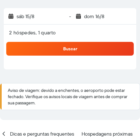
sáb 15/8
-
dom 16/8
2 hóspedes, 1 quarto
Buscar
Aviso de viagem: devido a enchentes, o aeroporto pode estar
fechado. Verifique os avisos locais de viagem antes de comprar
sua passagem.
ar
Dicas e perguntas frequentes
Hospedagens próximas