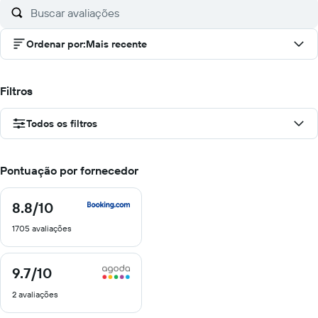
Ordenar por
:
Mais recente
Filtros
Todos os filtros
Pontuação por fornecedor
8.8
/10
8.8
de
1705 avaliações
10
9.7
/10
9.7
de
2 avaliações
10