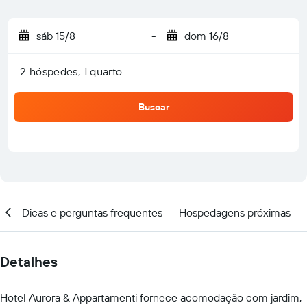
sáb 15/8
-
dom 16/8
2 hóspedes, 1 quarto
Buscar
al
Dicas e perguntas frequentes
Hospedagens próximas
Detalhes
Hotel Aurora & Appartamenti fornece acomodação com jardim,