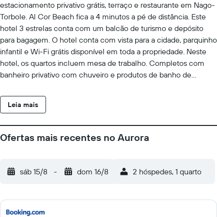
estacionamento privativo grátis, terraço e restaurante em Nago-
Torbole. Al Cor Beach fica a 4 minutos a pé de distância. Este
hotel 3 estrelas conta com um balcão de turismo e depósito
para bagagem. O hotel conta com vista para a cidade, parquinho
infantil e Wi-Fi grátis disponível em toda a propriedade. Neste
hotel, os quartos incluem mesa de trabalho. Completos com
banheiro privativo com chuveiro e produtos de banho de
cortesia, os quartos deste hotel contam com TV de tela plana e
ar-condicionado, e alguns quartos aqui vão oferecer varanda.
Leia mais
Neste hotel, todos os quartos têm roupa de cama e toalhas. O
café da manhã tem opções em estilo buffet, continental ou
italiano. Ao se hospedar em Hotel Aurora & Appartamenti, você
Ofertas mais recentes no Aurora
poderá aproveitar atividades como andar de bicicleta em Nago-
Torbole e ao redor da cidade. Hotel Aurora & Appartamenti fica a
30 km de Castelo de Avio e a 43 km de Museu de Ciências -
sáb 15/8
-
dom 16/8
2 hóspedes, 1 quarto
MUSE. O Aeroporto de Aeroporto de Verona fica a 78 km de
distância.