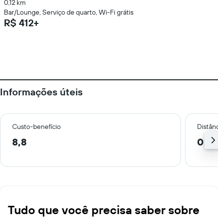
0,12 km
Bar/Lounge, Serviço de quarto, Wi-Fi grátis
R$ 412+
Informações úteis
Custo-benefício
Distânc
8,8
0,0
Tudo que você precisa saber sobre