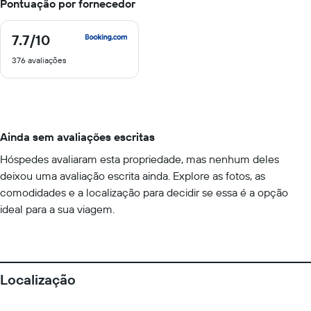
Pontuação por fornecedor
7.7
/10
7.7
de
376 avaliações
10
Ainda sem avaliações escritas
Hóspedes avaliaram esta propriedade, mas nenhum deles
deixou uma avaliação escrita ainda. Explore as fotos, as
comodidades e a localização para decidir se essa é a opção
ideal para a sua viagem.
Localização