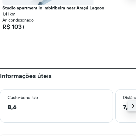
Studio apartment in Imbiribeira near Araçá Lagoon
1,41 km
Ar-condicionado
R$ 103+
Informações úteis
Custo-benefício
Distânc
8,6
7,4 