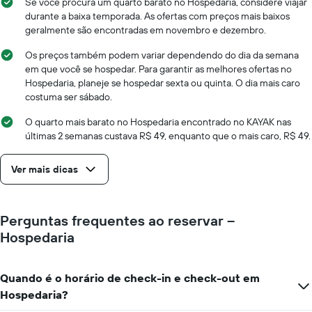
semana
Se você procura um quarto barato no Hospedaria, considere viajar
médio
O
durante a baixa temporada. As ofertas com preços mais baixos
de
gráfico
geralmente são encontradas em novembro e dezembro.
um
tem
quarto
1
Os preços também podem variar dependendo do dia da semana
eixo
em que você se hospedar. Para garantir as melhores ofertas no
X
Hospedaria, planeje se hospedar sexta ou quinta. O dia mais caro
exibindo
costuma ser sábado.
dias
da
O quarto mais barato no Hospedaria encontrado no KAYAK nas
semana.
últimas 2 semanas custava R$ 49, enquanto que o mais caro, R$ 49.
O
gráfico
Ver mais dicas
tem
1
eixo
Y
Perguntas frequentes ao reservar –
exibindo
Hospedaria
o
preço
médio
Quando é o horário de check-in e check-out em
de
um
Hospedaria?
quarto