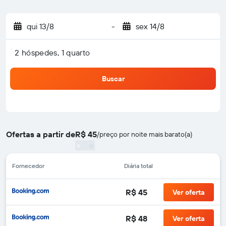
qui 13/8
-
sex 14/8
2 hóspedes, 1 quarto
Buscar
Ofertas a partir de
R$ 45
/
preço por noite mais barato(a)
Fornecedor
Diária total
R$ 45
Ver oferta
R$ 48
Ver oferta