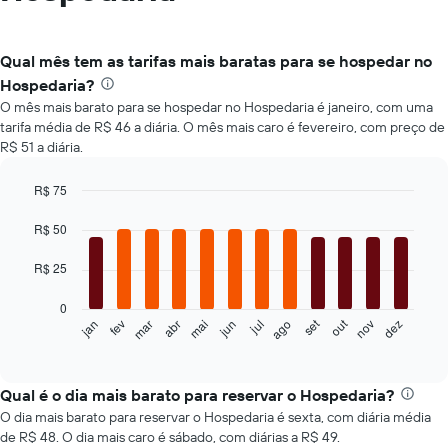
Qual mês tem as tarifas mais baratas para se hospedar no
Hospedaria?
O mês mais barato para se hospedar no Hospedaria é janeiro, com uma
tarifa média de R$ 46 a diária. O mês mais caro é fevereiro, com preço de
R$ 51 a diária.
R$ 75
Bar
Chart
graphic.
chart
R$ 50
with
12
R$ 25
bars.
0
O
out
set
fev
mai
ago
nov
jan
abr
jul
mar
jun
dez
gráfico
End
of
a
interactive
seguir
chart
exibe
Qual é o dia mais barato para reservar o Hospedaria?
o
O dia mais barato para reservar o Hospedaria é sexta, com diária média
preço
de R$ 48. O dia mais caro é sábado, com diárias a R$ 49.
médio