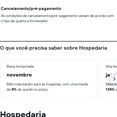
Cancelamento/pré-pagamento
As condições de cancelamento/pré-pagamento variam de acordo com
o tipo de quarto e fornecedor.
O que você precisa saber sobre Hospedaria
Baixa temporada
Alta t
novembro
jane
Mês mais barato para se hospedar, com uma média
Mês ma
de
8%
de queda no preço.
134%
d
Hospedaria