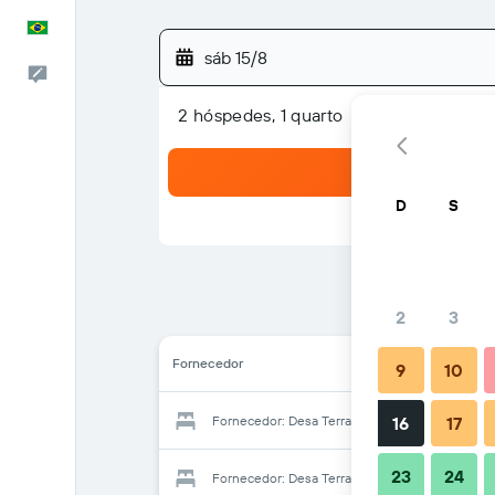
Português
sáb 15/8
Comentários
2 hóspedes, 1 quarto
D
S
2
3
Fornecedor
9
10
Fornecedor: Desa Terrace
16
17
23
24
Fornecedor: Desa Terrace