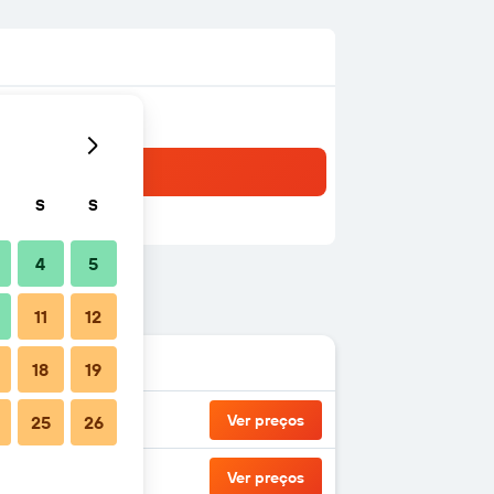
S
S
4
5
11
12
18
19
Ver preços
25
26
Ver preços