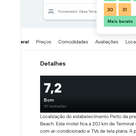
30
31
Fornecedor: Desa Terrace
Mais barato
Visão geral
Preços
Comodidades
Avaliações
Loca
Detalhes
7,2
Bom
127 avaliações
Localização do estabelecimento Perto da pra
Beach. Este motel fica a 20,1 km de Termina
com ar-condicionado e TVs de tela plana. A 