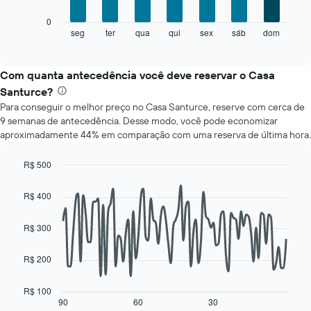
gráfico
O
0
tem
gráfico
seg
ter
qua
qui
sex
sáb
dom
End
1
of
a
eixo
interactive
seguir
chart
X
exibe
Com quanta antecedência você deve reservar o Casa
exibindo
o
meses.
Santurce?
preço
O
Para conseguir o melhor preço no Casa Santurce, reserve com cerca de
médio
gráfico
9 semanas de antecedência. Desse modo, você pode economizar
de
tem
aproximadamente 44% em comparação com uma reserva de última hora.
um
1
quarto
eixo
para
R$ 500
Y
cada
Line
exibindo
Chart
dia
graphic.
chart
o
R$ 400
with
da
preço
90
semana
médio
data
R$ 300
O
de
points.
gráfico
um
tem
R$ 200
quarto
O
1
gráfico
eixo
a
R$ 100
X
seguir
90
60
30
End
exibindo