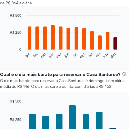
de R$ 364 a diária.
R$ 500
Bar
Chart
graphic.
chart
with
R$ 250
12
bars.
0
O
set
out
fev
mai
ago
nov
mar
jun
dez
jan
abr
jul
gráfico
End
of
a
interactive
seguir
chart
exibe
Qual é o dia mais barato para reservar o Casa Santurce?
o
O dia mais barato para reservar o Casa Santurce é domingo, com diária
preço
média de R$ 146. O dia mais caro é quinta, com diárias a R$ 453.
médio
de
um
R$ 500
quarto
Bar
Chart
a
graphic.
chart
cada
with
R$ 250
7
mês
bars.
O