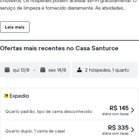
chuveiros. Os hóspedes podem acessar Wi-Fi gratuitamente. O
serviço de limpeza é fornecido diariamente. As atividades
recreativas listadas abaixo estão disponíveis na propriedade ou
perto dele, e poderá haver cobrança de taxa.
Leia mais
Ofertas mais recentes no Casa Santurce
qui 13/8
-
sex 14/8
2 hóspedes, 1 quarto
R$ 145
Quarto padrão, tipo de cama desconhecido
diária com taxas
R$ 335
Quarto duplo, 1 cama de casal
diária com taxas