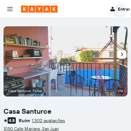
Entrar
Casa Santurce: Fotos
1/14
Casa Santurce
Ruim
1.302 avaliações
4,8
1 estrela
1050 Calle Mariana, San Juan