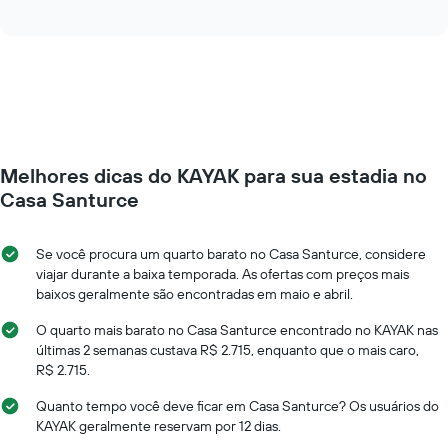
of
exibe
interactive
dias
como
chart
da
o
semana.
preço
O
de
gráfico
um
tem
quarto
1
varia
eixo
de
Y
Melhores dicas do KAYAK para sua estadia no
acordo
exibindo
com
Casa Santurce
o
a
preço
aproximação
médio
da
Se você procura um quarto barato no Casa Santurce, considere
de
data
viajar durante a baixa temporada. As ofertas com preços mais
um
de
baixos geralmente são encontradas em maio e abril.
quarto
estadia
O
O quarto mais barato no Casa Santurce encontrado no KAYAK nas
gráfico
últimas 2 semanas custava R$ 2.715, enquanto que o mais caro,
tem
R$ 2.715.
1
eixo
Quanto tempo você deve ficar em Casa Santurce? Os usuários do
X
KAYAK geralmente reservam por 12 dias.
exibindo