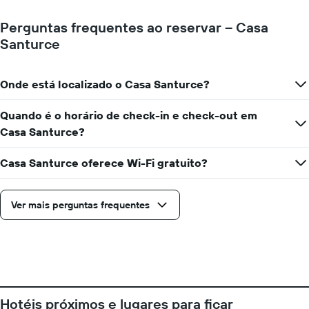
o
número
Perguntas frequentes ao reservar – Casa
de
Santurce
dias
antes
da
Onde está localizado o Casa Santurce?
estadia
O
gráfico
Quando é o horário de check-in e check-out em
tem
Casa Santurce?
1
eixo
Casa Santurce oferece Wi-Fi gratuito?
Y
exibindo
o
Ver mais perguntas frequentes
preço
médio
de
um
quarto
Hotéis próximos e lugares para ficar