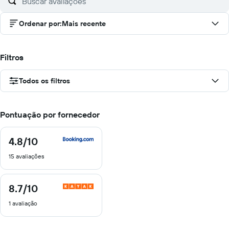
Ordenar por
:
Mais recente
Filtros
Todos os filtros
Pontuação por fornecedor
4.8
/10
4.8
de
15 avaliações
10
8.7
/10
8.7
de
1 avaliação
10