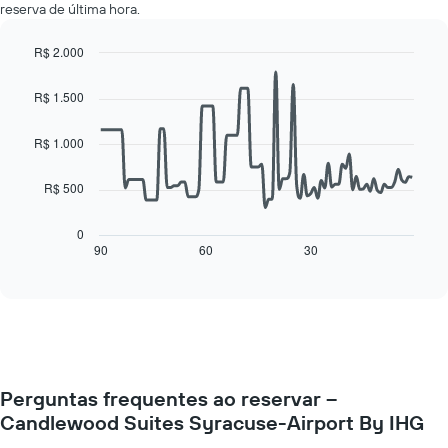
Y
reserva de última hora.
quarto
exibindo
para
o
cada
R$ 2.000
preço
dia
Line
Chart
médio
da
graphic.
chart
de
R$ 1.500
with
semana
um
90
O
quarto
data
R$ 1.000
gráfico
points.
tem
1
R$ 500
O
eixo
gráfico
X
a
0
exibindo
seguir
90
60
30
End
dias
of
exibe
da
interactive
como
chart
semana.
o
O
preço
gráfico
de
tem
um
1
quarto
eixo
Perguntas frequentes ao reservar –
varia
Y
Candlewood Suites Syracuse-Airport By IHG
de
exibindo
acordo