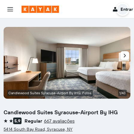
Entrar
Candlewood Suites Syracuse-Airport By IHG: Fotos
1/43
Candlewood Suites Syracuse-Airport By IHG
Regular
667 avaliações
5,9
2 estrelas
5414 South Bay Road, Syracuse, NY