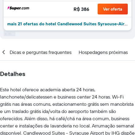
R$ 386
Ver oferta
mais 21 ofertas do hotel Candlewood Suites Syracuse-Airport By IHG
al
Dicas e perguntas frequentes
Hospedagens próximas
Detalhes
Este hotel oferece academia aberta 24 horas,
lanchonete/delicatessen e business center 24 horas. Wi-Fi
grátis nas áreas comuns, estacionamento grátis sem manobrista
e um traslado grátis ida/volta do aeroporto também são
oferecidos. Além disso, há café/chá na área comum, business
center e instalações de lavanderia no local. Arrumação semanal
disponível. Candlewood Suites - Syracuse Airport by IHG dispõe