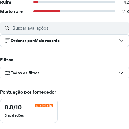
Ruim
42
Muito ruim
218
Ordenar por
:
Mais recente
Filtros
Todos os filtros
Pontuação por fornecedor
8.8
/10
8.8
de
3 avaliações
10