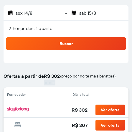
sex 14/8
-
sáb 15/8
2 hóspedes, 1 quarto
Buscar
Ofertas a partir de
R$ 302
/
preço por noite mais barato(a)
Fornecedor
Diária total
R$ 302
Ver oferta
R$ 307
Ver oferta