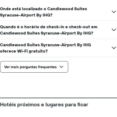
o
com
preço
a
Onde está localizado o Candlewood Suites
médio
aproximação
Syracuse-Airport By IHG?
de
da
um
data
quarto
Quando é o horário de check-in e check-out em
de
estadia
Candlewood Suites Syracuse-Airport By IHG?
O
gráfico
Candlewood Suites Syracuse-Airport By IHG
tem
oferece Wi-Fi gratuito?
1
eixo
X
Ver mais perguntas frequentes
exibindo
o
número
de
dias
antes
da
estadia
Hotéis próximos e lugares para ficar
O
gráfico
tem