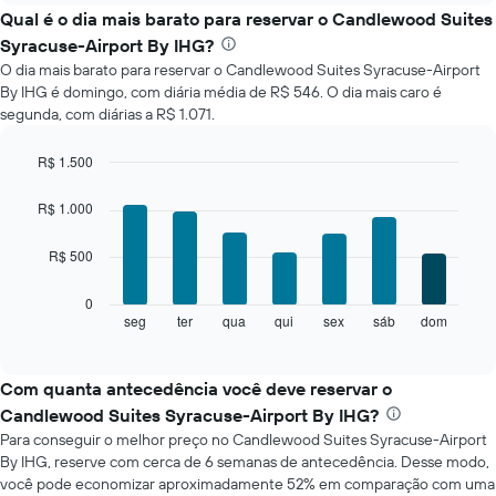
exibe
Qual é o dia mais barato para reservar o Candlewood Suites
o
Syracuse-Airport By IHG?
preço
O dia mais barato para reservar o Candlewood Suites Syracuse-Airport
médio
By IHG é domingo, com diária média de R$ 546. O dia mais caro é
de
segunda, com diárias a R$ 1.071.
um
quarto
a
R$ 1.500
cada
Bar
Chart
mês
graphic.
chart
R$ 1.000
with
O
7
gráfico
R$ 500
bars.
tem
1
O
0
eixo
gráfico
seg
ter
qua
qui
sex
sáb
dom
End
X
of
a
exibindo
interactive
seguir
chart
meses.
exibe
Com quanta antecedência você deve reservar o
O
o
gráfico
Candlewood Suites Syracuse-Airport By IHG?
preço
tem
Para conseguir o melhor preço no Candlewood Suites Syracuse-Airport
médio
1
By IHG, reserve com cerca de 6 semanas de antecedência. Desse modo,
de
eixo
você pode economizar aproximadamente 52% em comparação com uma
um