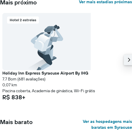
Mais próximo
Ver mais estadias próximas
1
eixo
Y
Hotel 2 estrelas
exibindo
o
preço
médio
de
um
quarto
Holiday Inn Express Syracuse Airport By IHG
7.7 Bom (681 avaliações)
0,07 km
Piscina coberta, Academia de ginástica, Wi-Fi grátis
R$ 838+
Mais barato
Ver as hospedagens mais
baratas em Syracuse