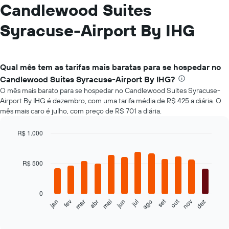
Candlewood Suites
Syracuse-Airport By IHG
Qual mês tem as tarifas mais baratas para se hospedar no
Candlewood Suites Syracuse-Airport By IHG?
O mês mais barato para se hospedar no Candlewood Suites Syracuse-
Airport By IHG é dezembro, com uma tarifa média de R$ 425 a diária. O
mês mais caro é julho, com preço de R$ 701 a diária.
R$ 1.000
Bar
Chart
graphic.
chart
with
R$ 500
12
bars.
0
O
set
out
jan
fev
mar
abr
mai
jun
jul
ago
nov
dez
gráfico
End
of
a
interactive
seguir
chart