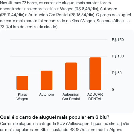
preço
Nas últimas 72 horas, os carros de aluguel mais baratos foram
de
encontrados nas empresas Klass Wagen (R$ 8,45/dia), Autonom
um
(R$ 11,44/dia) e Autounion Car Rental (R$ 16,34/dia). O preço do aluguel
carro
de carro mais barato foi encontrado na Klass Wagen, Soseaua Alba Iulia
alugado
73 (4,4 km do centro da cidade).
varia
de
R$ 150
acordo
com
Bar
Chart
graphic.
chart
a
with
R$ 100
aproximação
4
da
bars.
data
R$ 50
de
O
reserva
gráfico
O
a
0
gráfico
seguir
Klass
Autonom
Autounion
ADDCAR
tem
Wagen
Car Rental
RENTAL
exibe
End
1
of
as
interactive
eixo
quatro
chart
X
empresas
Qual é o carro de aluguel mais popular em Sibiu?
exibindo
de
Carros de aluguel da categoria SUV (Volkswagen Tiguan ou similar) são
o
aluguel
os mais populares em Sibiu, custando R$ 187/dia em média. Alguns
número
de