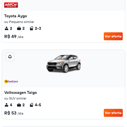
Toyota Aygo
ou Pequeno similar
2
2
2-3
R$ 49
Ver oferta
/dia
Volkswagen Taigo
ou SUV similar
4
2
4-5
R$ 53
Ver oferta
/dia