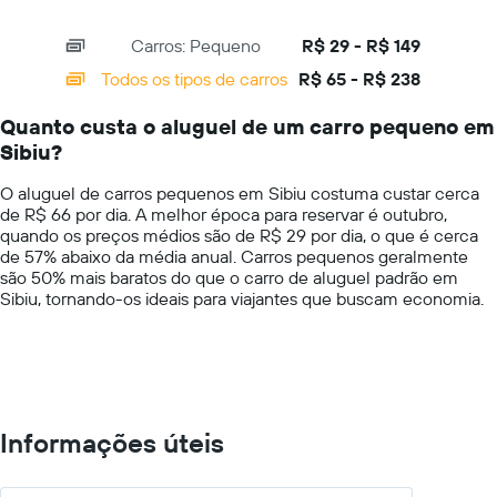
of
X
de
interactive
axis
chart
aluguel
Carros: Pequeno
R$ 29 - R$ 149
displaying
de
categories.
Todos os tipos de carros
R$ 65 - R$ 238
carro
Range:
por
14
um
Quanto custa o aluguel de um carro pequeno em
categories.
dia
Sibiu?
The
chart
O aluguel de carros pequenos em Sibiu costuma custar cerca
has
de R$ 66 por dia. A melhor época para reservar é outubro,
1
quando os preços médios são de R$ 29 por dia, o que é cerca
Y
de 57% abaixo da média anual. Carros pequenos geralmente
axis
são 50% mais baratos do que o carro de aluguel padrão em
displaying
Sibiu, tornando-os ideais para viajantes que buscam economia.
values.
Range:
0
to
300.
Informações úteis