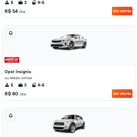
5
3
4-5
R$ 54
Ver oferta
/dia
Opel Insignia
ou Médio similar
5
3
4-5
R$ 80
Ver oferta
/dia