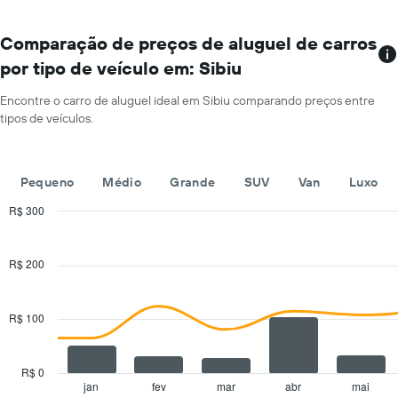
a
cada
mês
Comparação de preços de aluguel de carros
O
por tipo de veículo em: Sibiu
gráfico
tem
Encontre o carro de aluguel ideal em Sibiu comparando preços entre
1
tipos de veículos.
eixo
X
exibindo
os
Pequeno
Médio
Grande
SUV
Van
Luxo
meses
do
R$ 300
ano
Combination
Chart
O
graphic.
chart
with
gráfico
R$ 200
2
tem
data
1
series.
eixo
R$ 100
Y
The
exibindo
chart
o
has
R$ 0
preço
1
jan
fev
mar
abr
mai
End
médio