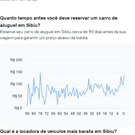
Quanto tempo antes você deve reservar um carro de
aluguel em Sibiu?
Reserve seu carro de aluguel em Sibiu cerca de 90 dias antes da sua
viagem para garantir um preço abaixo da média.
R$ 200
Line
Chart
graphic.
chart
with
R$ 150
91
data
R$ 100
points.
O
R$ 50
gráfico
a
R$ 0
seguir
90
84
78
72
66
60
54
48
42
36
30
24
18
12
6
0
End
of
exibe
interactive
como
chart
o
Qual é a locadora de veículos mais barata em Sibiu?