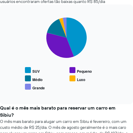
usuários encontraram ofertas tão baixas quanto R$ 85/dia
de
carros
dias
mais
antes
baratas
da
Pie
Chart
das
reserva
graphic.
chart
últimas
with
O
72
5
gráfico
horas
slices.
tem
O
1
gráfico
O
eixo
tem
gráfico
Y
1
a
exibindo
eixo
seguir
o
SUV
Pequeno
X
exibe
preço
exibindo
o
Médio
Luxo
médio
as
preço
de
Grande
4
End
médio
um
of
empresas
de
interactive
aluguel
de
tipos
chart
de
aluguel
populares
Qual é o mês mais barato para reservar um carro em
carro
de
de
Sibiu?
carro
carros
O mês mais barato para alugar um carro em Sibiu é fevereiro, com um
mais
custo médio de R$ 25/dia. O mês de agosto geralmente é o mais caro
baratas