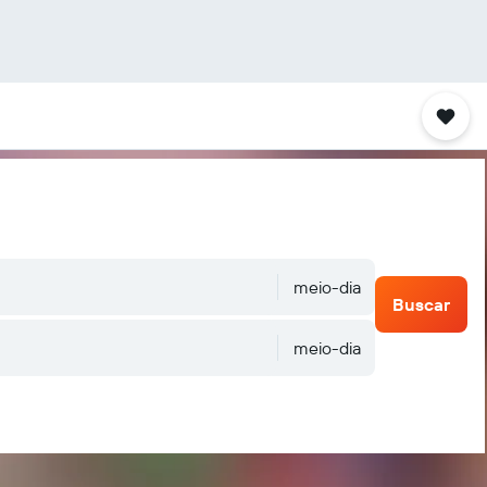
meio-dia
Buscar
meio-dia