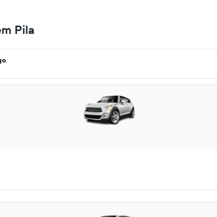
em Pila
go
.