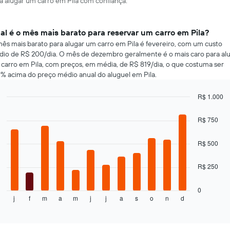
ra alugar um carro em Pila com confiança.
al é o mês mais barato para reservar um carro em Pila?
ês mais barato para alugar um carro em Pila é fevereiro, com um custo
io de R$ 200/dia. O mês de dezembro geralmente é o mais caro para al
carro em Pila, com preços, em média, de R$ 819/dia, o que costuma ser
% acima do preço médio anual do aluguel em Pila.
R$ 1.000
Bar
Chart
graphic.
chart
R$ 750
with
12
bars.
R$ 500
O
R$ 250
gráfico
a
seguir
0
j
f
m
a
m
j
j
a
s
o
n
d
exibe
End
of
o
interactive
preço
chart
médio