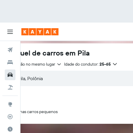
Voos
Aluguel de carros em Pila
Hotéis
Devolução no mesmo lugar
Idade do condutor:
25-65
Carros
Pacotes
Explore
Apenas carros pequenos
Rastreador de voos
Quando ir