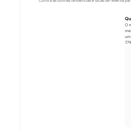
Confira as últimas tendências e dicas de reserva pa
Qu
O m
méd
um 
779