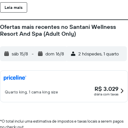
comodidades para negócios incluem escrivaninhas e telefones;
Leia mais
chamadas locais grátis estão disponíveis (restrições podem ser
aplicadas). Os quartos também apresentam cafeteiras/chaleiras
e secadores de cabelo. A preparação de cama para dormir é
Ofertas mais recentes no Santani Wellness
fornecida todas as noites e o serviço de limpeza é oferecido
Resort And Spa (Adult Only)
diariamente. O local oferece piscina interna e piscina externa.
Outras instalações recreativas incluem uma sauna seca. As
atividades recreativas listadas abaixo estão disponíveis na
sáb 15/8
-
dom 16/8
2 hóspedes, 1 quarto
propriedade ou perto dele, e poderá haver cobrança de taxa.
R$ 3.029
Quarto king, 1 cama king size
diária com taxas
*
O total inclui uma estimativa de impostos e taxas locais a serem pagos
no check-out.