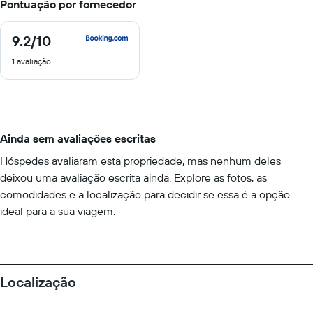
Pontuação por fornecedor
9.2
/10
9.2
de
1 avaliação
10
Ainda sem avaliações escritas
Hóspedes avaliaram esta propriedade, mas nenhum deles
deixou uma avaliação escrita ainda. Explore as fotos, as
comodidades e a localização para decidir se essa é a opção
ideal para a sua viagem.
Localização