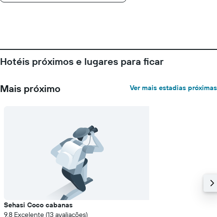
O
gráfico
tem
1
eixo
Y
exibindo
Hotéis próximos e lugares para ficar
o
preço
médio
Mais próximo
Ver mais estadias próximas
de
um
quarto
Sehasi Coco cabanas
9.8 Excelente (13 avaliações)