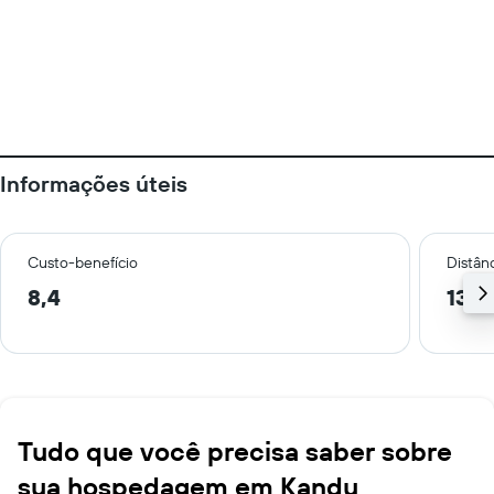
Informações úteis
Custo-benefício
Distânc
8,4
13,5
Tudo que você precisa saber sobre
sua hospedagem em Kandy