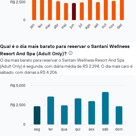
with
R$ 2.500
12
bars.
0
O
set
out
jan
fev
mar
abr
mai
jun
jul
ago
nov
dez
gráfico
End
of
a
interactive
seguir
chart
exibe
Qual é o dia mais barato para reservar o Santani Wellness
o
Resort And Spa (Adult Only)?
preço
O dia mais barato para reservar o Santani Wellness Resort And Spa
médio
(Adult Only) é segunda, com diária média de R$ 2.394. O dia mais caro é
de
sábado, com diárias a R$ 4.206.
um
quarto
a
R$ 5.000
cada
Bar
Chart
mês
graphic.
chart
with
O
R$ 2.500
7
gráfico
bars.
tem
1
O
0
eixo
gráfico
seg
ter
qua
qui
sex
sáb
dom
End
X
of
a