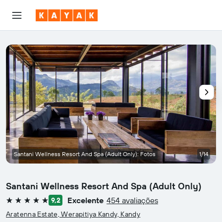
Santani Wellness Resort And Spa (Adult Only): Fotos
1/14
Santani Wellness Resort And Spa (Adult Only)
Excelente
454 avaliações
9,2
5 estrelas
Aratenna Estate, Werapitiya Kandy, Kandy