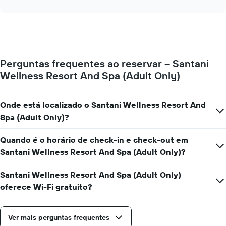
exibindo
interactive
seguir
chart
meses.
exibe
O
o
gráfico
preço
tem
médio
1
de
eixo
Perguntas frequentes ao reservar – Santani
um
Y
Wellness Resort And Spa (Adult Only)
quarto
exibindo
para
o
cada
preço
dia
Onde está localizado o Santani Wellness Resort And
médio
da
de
Spa (Adult Only)?
semana
um
O
quarto
Quando é o horário de check-in e check-out em
gráfico
tem
Santani Wellness Resort And Spa (Adult Only)?
1
eixo
Santani Wellness Resort And Spa (Adult Only)
X
oferece Wi-Fi gratuito?
exibindo
dias
da
Ver mais perguntas frequentes
semana.