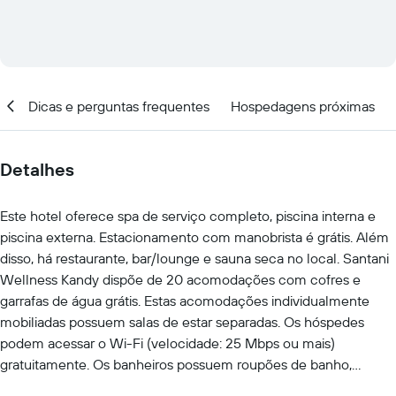
al
Dicas e perguntas frequentes
Hospedagens próximas
Detalhes
Este hotel oferece spa de serviço completo, piscina interna e
piscina externa. Estacionamento com manobrista é grátis. Além
disso, há restaurante, bar/lounge e sauna seca no local. Santani
Wellness Kandy dispõe de 20 acomodações com cofres e
garrafas de água grátis. Estas acomodações individualmente
mobiliadas possuem salas de estar separadas. Os hóspedes
podem acessar o Wi-Fi (velocidade: 25 Mbps ou mais)
gratuitamente. Os banheiros possuem roupões de banho,
chinelos, bidês e produtos de toalete de cortesia. As