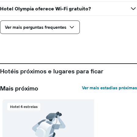
estadia
O
Hotel Olympia oferece Wi-Fi gratuito?
gráfico
tem
1
Ver mais perguntas frequentes
eixo
X
exibindo
o
número
de
dias
Hotéis próximos e lugares para ficar
antes
da
estadia
Mais próximo
Ver mais estadias próximas
O
gráfico
tem
1
Hotel 4 estrelas
eixo
Y
exibindo
o
preço