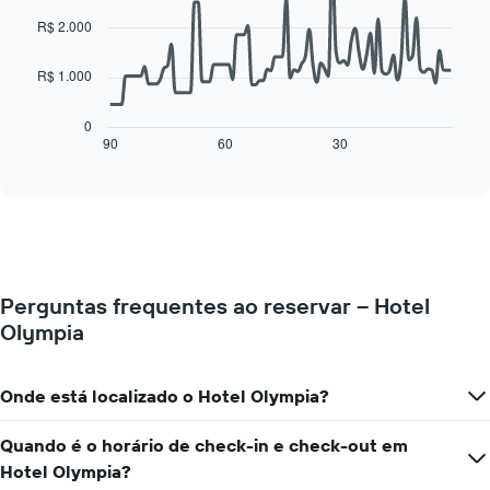
90
O
data
R$ 2.000
gráfico
points.
tem
1
R$ 1.000
O
eixo
gráfico
X
a
0
exibindo
seguir
90
60
30
End
dias
of
exibe
da
interactive
como
chart
semana.
o
O
preço
gráfico
de
tem
um
1
quarto
eixo
Perguntas frequentes ao reservar – Hotel
varia
Y
Olympia
de
exibindo
acordo
o
com
preço
a
Onde está localizado o Hotel Olympia?
médio
aproximação
de
da
um
Quando é o horário de check-in e check-out em
data
quarto
Hotel Olympia?
de