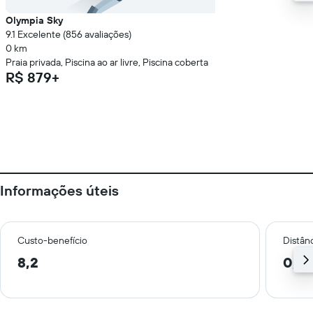
Olympia Sky
9.1 Excelente (856 avaliações)
0 km
Praia privada, Piscina ao ar livre, Piscina coberta
R$ 879+
Informações úteis
Custo-benefício
Distânc
8,2
0,6