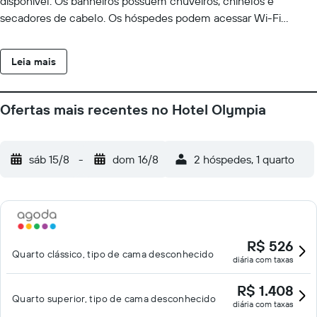
disponível. Os banheiros possuem chuveiros, chinelos e
secadores de cabelo. Os hóspedes podem acessar Wi-Fi
gratuitamente. Escrivaninhas e telefones estão disponíveis.
Troca de toalhas e troca de roupas de cama podem ser
Leia mais
requisitados. O serviço de limpeza é fornecido diariamente. No
local, há 2 piscinas externas e piscina interna. Além de piscina
de temporada, outras instalações recreativas incluem quadras
Ofertas mais recentes no Hotel Olympia
de tênis externas, uma sauna seca, uma academia e piscina
infantil. As atividades recreativas listadas abaixo estão
disponíveis na propriedade ou perto dele, e poderá haver
sáb 15/8
-
dom 16/8
2 hóspedes, 1 quarto
cobrança de taxa.
R$ 526
Quarto clássico, tipo de cama desconhecido
diária com taxas
R$ 1.408
Quarto superior, tipo de cama desconhecido
diária com taxas