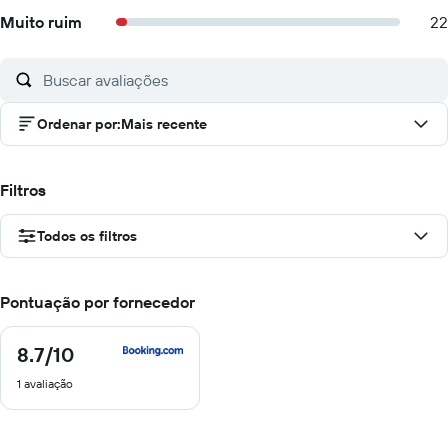
Muito ruim
22
Ordenar por
:
Mais recente
Filtros
Todos os filtros
Pontuação por fornecedor
8.7
/10
8.7
de
1 avaliação
10