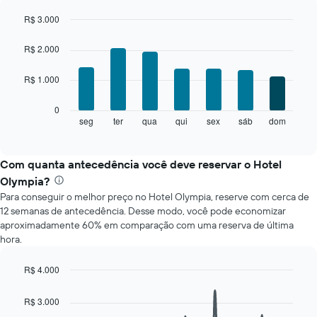
R$ 3.000
Bar
Chart
graphic.
chart
R$ 2.000
with
7
R$ 1.000
bars.
O
0
gráfico
seg
ter
qua
qui
sex
sáb
dom
End
of
a
interactive
seguir
chart
exibe
Com quanta antecedência você deve reservar o Hotel
o
Olympia?
preço
Para conseguir o melhor preço no Hotel Olympia, reserve com cerca de
médio
12 semanas de antecedência. Desse modo, você pode economizar
de
aproximadamente 60% em comparação com uma reserva de última
um
hora.
quarto
para
cada
R$ 4.000
dia
Line
Chart
da
graphic.
chart
R$ 3.000
with
semana