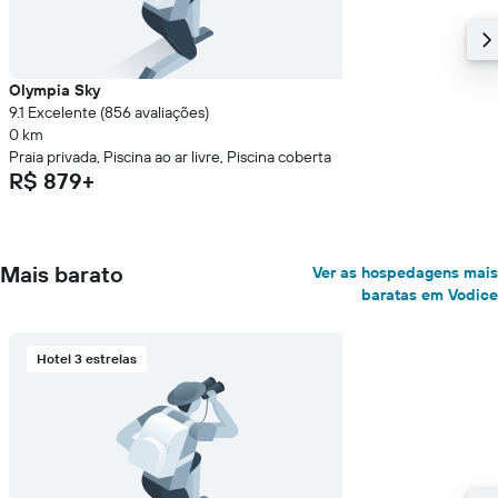
médio
de
um
quarto
Olympia Sky
9.1 Excelente (856 avaliações)
0 km
Praia privada, Piscina ao ar livre, Piscina coberta
R$ 879+
Mais barato
Ver as hospedagens mais
baratas em Vodice
Hotel 3 estrelas