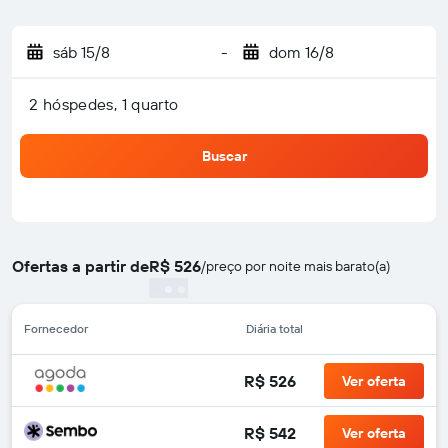
sáb 15/8
-
dom 16/8
2 hóspedes, 1 quarto
Buscar
Ofertas a partir de
R$ 526
/
preço por noite mais barato(a)
Fornecedor
Diária total
R$ 526
Ver oferta
R$ 542
Ver oferta